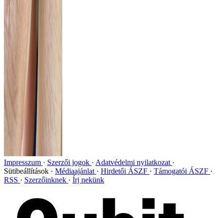
Impresszum
Szerzői jogok
Adatvédelmi nyilatkozat
Sütibeállítások
Médiaajánlat
Hirdetői ÁSZF
Támogatói ÁSZF
RSS
Szerzőinknek
Írj nekünk