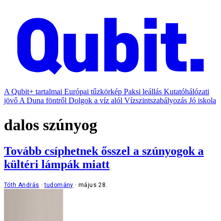
A Qubit+ tartalmai
Európai tűzkörkép
Paksi leállás
Kutatóhálózati
jövő
A Duna föntről
Dolgok a víz alól
Vízszintszabályozás
Jó iskola
dalos szúnyog
Tovább csíphetnek ősszel a szúnyogok a
kültéri lámpák miatt
Tóth András
tudomány
május 28.