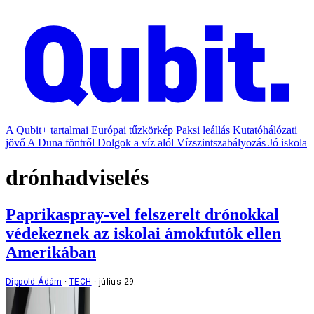
A Qubit+ tartalmai
Európai tűzkörkép
Paksi leállás
Kutatóhálózati
jövő
A Duna föntről
Dolgok a víz alól
Vízszintszabályozás
Jó iskola
drónhadviselés
Paprikaspray-vel felszerelt drónokkal
védekeznek az iskolai ámokfutók ellen
Amerikában
Dippold Ádám
TECH
július 29.