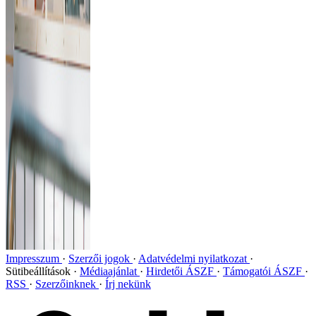
Impresszum
Szerzői jogok
Adatvédelmi nyilatkozat
Sütibeállítások
Médiaajánlat
Hirdetői ÁSZF
Támogatói ÁSZF
RSS
Szerzőinknek
Írj nekünk