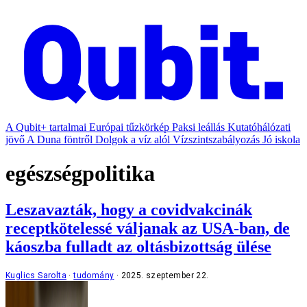
A Qubit+ tartalmai
Európai tűzkörkép
Paksi leállás
Kutatóhálózati
jövő
A Duna föntről
Dolgok a víz alól
Vízszintszabályozás
Jó iskola
egészségpolitika
Leszavazták, hogy a covidvakcinák
receptkötelessé váljanak az USA-ban, de
káoszba fulladt az oltásbizottság ülése
Kuglics Sarolta
tudomány
2025. szeptember 22.