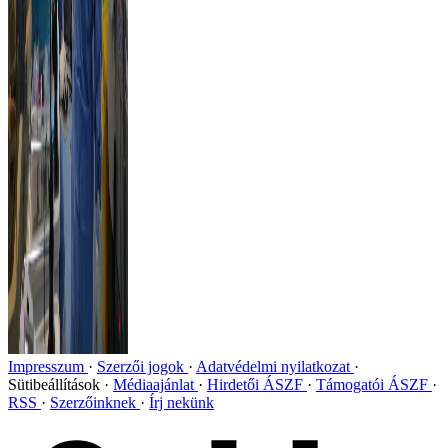
Impresszum
Szerzői jogok
Adatvédelmi nyilatkozat
Sütibeállítások
Médiaajánlat
Hirdetői ÁSZF
Támogatói ÁSZF
RSS
Szerzőinknek
Írj nekünk