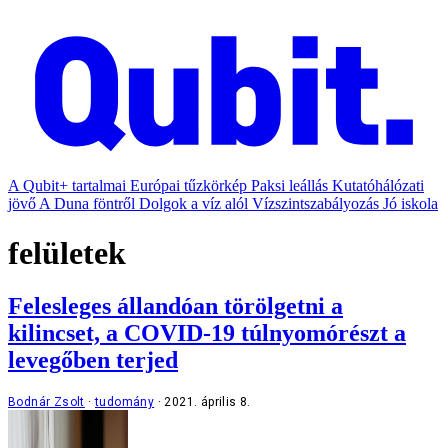
A Qubit+ tartalmai
Európai tűzkörkép
Paksi leállás
Kutatóhálózati
jövő
A Duna föntről
Dolgok a víz alól
Vízszintszabályozás
Jó iskola
felületek
Felesleges állandóan törölgetni a
kilincset, a COVID-19 túlnyomórészt a
levegőben terjed
Bodnár Zsolt
tudomány
2021. április 8.