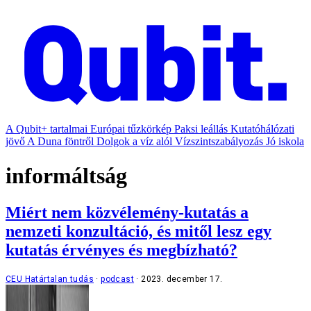
A Qubit+ tartalmai
Európai tűzkörkép
Paksi leállás
Kutatóhálózati
jövő
A Duna föntről
Dolgok a víz alól
Vízszintszabályozás
Jó iskola
informáltság
Miért nem közvélemény-kutatás a
nemzeti konzultáció, és mitől lesz egy
kutatás érvényes és megbízható?
CEU Határtalan tudás
podcast
2023. december 17.