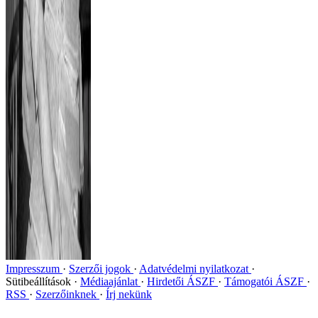
Impresszum
Szerzői jogok
Adatvédelmi nyilatkozat
Sütibeállítások
Médiaajánlat
Hirdetői ÁSZF
Támogatói ÁSZF
RSS
Szerzőinknek
Írj nekünk