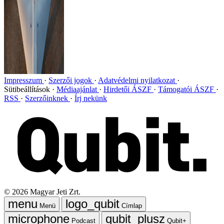
Impresszum
Szerzői jogok
Adatvédelmi nyilatkozat
Sütibeállítások
Médiaajánlat
Hirdetői ÁSZF
Támogatói ÁSZF
RSS
Szerzőinknek
Írj nekünk
©
2026
Magyar Jeti Zrt.
Menü
Címlap
Podcast
Qubit+