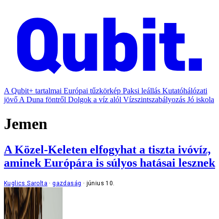
A Qubit+ tartalmai
Európai tűzkörkép
Paksi leállás
Kutatóhálózati
jövő
A Duna föntről
Dolgok a víz alól
Vízszintszabályozás
Jó iskola
Jemen
A Közel-Keleten elfogyhat a tiszta ivóvíz,
aminek Európára is súlyos hatásai lesznek
Kuglics Sarolta
gazdaság
június 10.