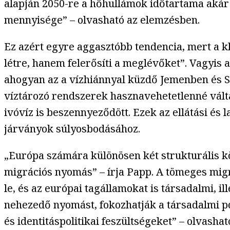
alapján 2050-re a hőhullámok időtartama akár
mennyisége” – olvasható az elemzésben.
Ez azért egyre aggasztóbb tendencia, mert a 
létre, hanem felerősíti a meglévőket”. Vagyis 
ahogyan az a vízhiánnyal küzdő Jemenben és S
víztározó rendszerek hasznavehetetlenné válta
ivóvíz is beszennyeződött. Ezek az ellátási és
járványok súlyosbodásához.
„Európa számára különösen két strukturális 
migrációs nyomás” – írja Papp. A tömeges migr
le, és az európai tagállamokat is társadalmi, il
nehezedő nyomást, fokozhatják a társadalmi pola
és identitáspolitikai feszültségeket” – olvash