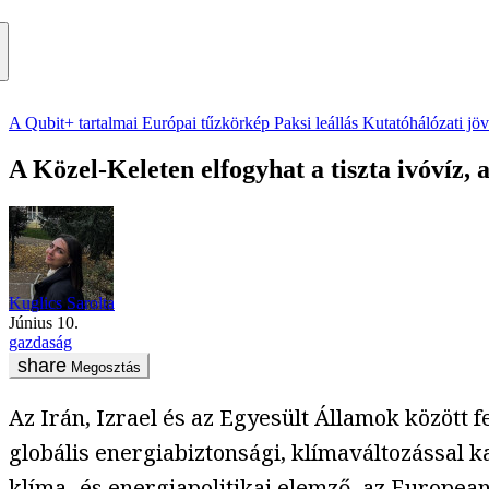
A Qubit+ tartalmai
Európai tűzkörkép
Paksi leállás
Kutatóhálózati jö
A Közel-Keleten elfogyhat a tiszta ivóvíz,
Kuglics Sarolta
június 10.
gazdaság
Megosztás
Az Irán, Izrael és az Egyesült Államok között
globális energiabiztonsági, klímaváltozással 
klíma- és energiapolitikai elemző, az Europea