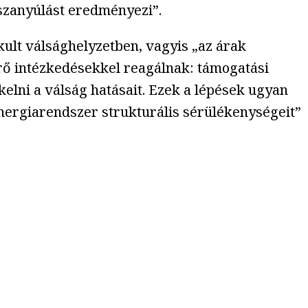
sszanyúlást eredményezi”.
ult válsághelyzetben, vagyis „az árak
érő intézkedésekkel reagálnak: támogatási
lni a válság hatásait. Ezek a lépések ugyan
nergiarendszer strukturális sérülékenységeit”