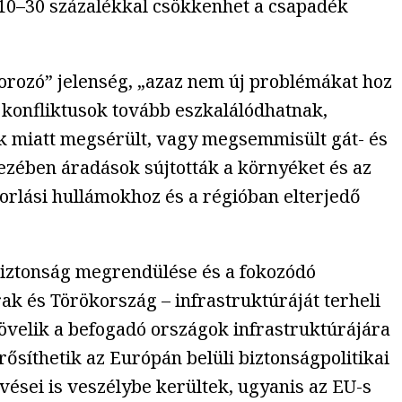
10–30 százalékkal csökkenhet a csapadék
orozó” jelenség, „azaz nem új problémákat hoz
a konfliktusok tovább eszkalálódhatnak,
k miatt megsérült, vagy megsemmisült gát- és
ezében áradások sújtották a környéket és az
dorlási hullámokhoz és a régióban elterjedő
iztonság megrendülése és a fokozódó
ak és Törökország – infrastruktúráját terheli
 „növelik a befogadó országok infrastruktúrájára
rősíthetik az Európán belüli biztonságpolitikai
kvései is veszélybe kerültek, ugyanis az EU-s