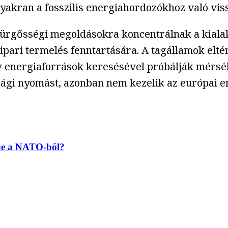
gyakran a fosszilis energiahordozókhoz való vi
sürgősségi megoldásokra koncentrálnak a kialak
 ipari termelés fenntartására. A tagállamok elt
 energiaforrások keresésével próbálják mérséke
sági nyomást, azonban nem kezelik az európai e
pne a NATO-ból?