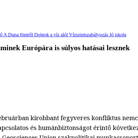
vő
A Duna föntről
Dolgok a víz alól
Vízszintszabályozás
Jó iskola
 aminek Európára is súlyos hatásai lesznek
 februárban kirobbant fegyveres konfliktus nem
kapcsolatos és humánbiztonságot érintő következ
n Geosciences Union szakpolitikai munkacsoport