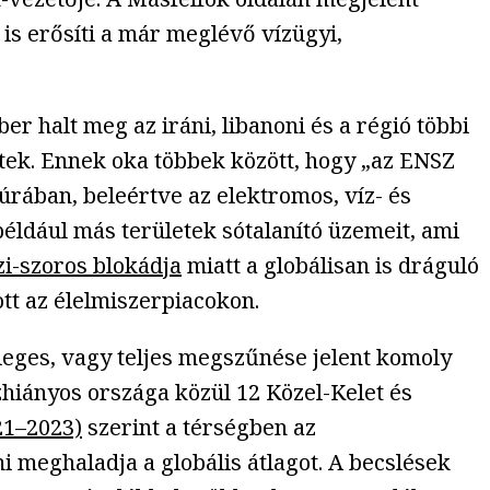
 is erősíti a már meglévő vízügyi,
r halt meg az iráni, libanoni és a régió többi
ltek. Ennek oka többek között, hogy „az ENSZ
túrában, beleértve az elektromos, víz- és
például más területek sótalanító üzemeit, ami
-szoros blokádja
miatt a globálisan is dráguló
tt az élelmiszerpiacokon.
eges, vagy teljes megszűnése jelent komoly
zhiányos országa közül 12 Közel-Kelet és
21–2023)
szerint a térségben az
i meghaladja a globális átlagot. A becslések