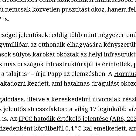
rú nemcsak közvetlen pusztítást okoz, hanem fel
 is.
eségei jelentősek: eddig több mint négyezer embe
négymillióan az otthonaik elhagyására kényszerü
dások súlyos károkat okoztak az helyi infrastruk
 más országok infrastruktúráját is érintették, 
a talajt is” – írja Papp az elemzésben. A
Hormuzi
akadozni kezdett, ami hatalmas drágulást okozo
lódása, illetve a kereskedelmi útvonalak részl
jelentős stresszfaktor: a világ 17 leginkább ví
 is. Az
IPCC hatodik értékelő jelentése (AR6, 20
zedenként körülbelül 0,4 °C-kal emelkedett, am