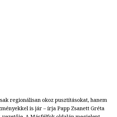
csak regionálisan okoz pusztításokat, hanem
ményekkel is jár – írja Papp Zsanett Gréta
-vezetője. A Másfélfok oldalán megjelent