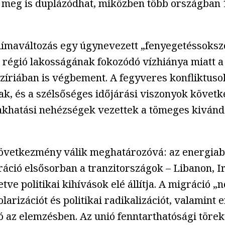
 meg is duplázódhat, miközben több országban 
klímaváltozás egy úgynevezett „fenyegetéssoksz
a régió lakosságának fokozódó vízhiánya miatt 
zíriában is végbement. A fegyveres konfliktuso
k, és a szélsőséges időjárási viszonyok követk
 lakhatási nehézségek vezettek a tömeges kiván
következmény válik meghatározóvá: az energiab
áció elsősorban a tranzitországok – Libanon, Ir
letve politikai kihívások elé állítja. A migráció
rizációt és politikai radikalizációt, valamint e
ató az elemzésben. Az unió fenntarthatósági töre