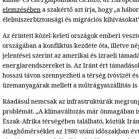
elemzésében
a szakértő azt írja, hogy „a hábo
élelmiszerbiztonsági és migrációs kihívásokat”
Az érintett közel-keleti országok emberi veszt
országában a konfliktus kezdete óta, illetve 
jelentései szerint az amerikai és izraeli táma
energiarendszereket is. Az Iránt ért támadások
hosszú távon szennyezheti a térség ivóvizét és 
üzemanyagárak mellett a műtrágyaszállítás is 
Ráadásul nemcsak az infrastruktúrák megrongá
problémát. „A klímaváltozás már önmagában is 
Észak-Afrika térségében található, köztük Irán
átlaghőmérséklet az 1980 utáni időszakban évti