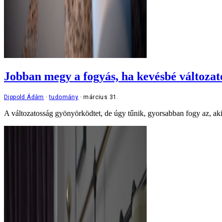
Jobban megy a fogyás, ha kevésbé változato
Dippold Ádám
tudomány
március 31.
A változatosság gyönyörködtet, de úgy tűnik, gyorsabban fogy az, aki 