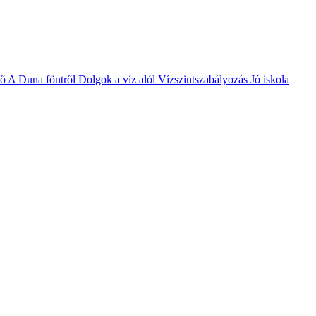
vő
A Duna föntről
Dolgok a víz alól
Vízszintszabályozás
Jó iskola