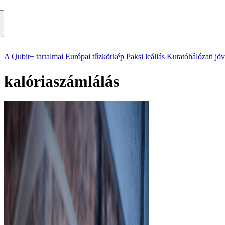
A Qubit+ tartalmai
Európai tűzkörkép
Paksi leállás
Kutatóhálózati jö
kalóriaszámlálás