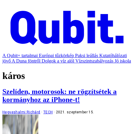
A Qubit+ tartalmai
Európai tűzkörkép
Paksi leállás
Kutatóhálózati
jövő
A Duna föntről
Dolgok a víz alól
Vízszintszabályozás
Jó iskola
káros
Szelíden, motorosok: ne rögzítsétek a
kormányhoz az iPhone-t!
Hegyeshalmi Richárd
TECH
2021. szeptember 15.