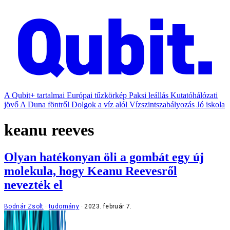
A Qubit+ tartalmai
Európai tűzkörkép
Paksi leállás
Kutatóhálózati
jövő
A Duna föntről
Dolgok a víz alól
Vízszintszabályozás
Jó iskola
keanu reeves
Olyan hatékonyan öli a gombát egy új
molekula, hogy Keanu Reevesről
nevezték el
Bodnár Zsolt
tudomány
2023. február 7.