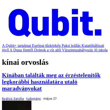
A Qubit+ tartalmai
Európai tűzkörkép
Paksi leállás
Kutatóhálózati
jövő
A Duna föntről
Dolgok a víz alól
Vízszintszabályozás
Jó iskola
kínai orvoslás
Kínában találták meg az érzéstelenítők
legkorábbi használatára utaló
maradványokat
Kuglics Sarolta
tudomány
május 27.