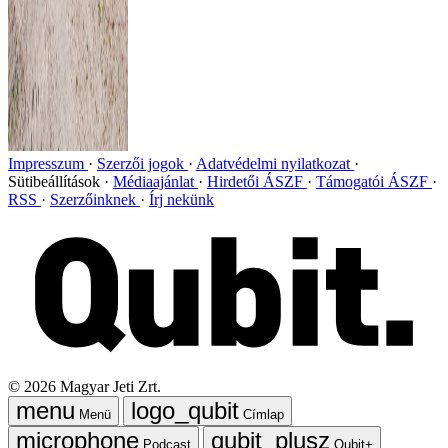
Impresszum
Szerzői jogok
Adatvédelmi nyilatkozat
Sütibeállítások
Médiaajánlat
Hirdetői ÁSZF
Támogatói ÁSZF
RSS
Szerzőinknek
Írj nekünk
©
2026
Magyar Jeti Zrt.
Menü
Címlap
Podcast
Qubit+