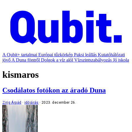
A Qubit+ tartalmai
Európai tűzkörkép
Paksi leállás
Kutatóhálózati
jövő
A Duna föntről
Dolgok a víz alól
Vízszintszabályozás
Jó iskola
kismaros
Csodálatos fotókon az áradó Duna
Zirig Árpád
időjárás
2023. december 26.