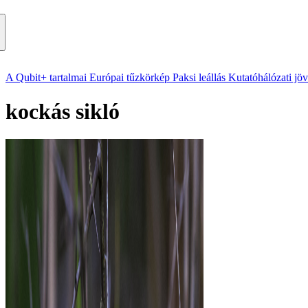
A Qubit+ tartalmai
Európai tűzkörkép
Paksi leállás
Kutatóhálózati jö
kockás sikló