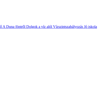
vő
A Duna föntről
Dolgok a víz alól
Vízszintszabályozás
Jó iskola