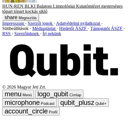
HUN-REN BLKI
Balatoni Limnológiai Kutatóintézet
mesterséges
tópart
tópart
kockás sikló
Megosztás
Impresszum
Szerzői jogok
Adatvédelmi nyilatkozat
Sütibeállítások
Médiaajánlat
Hirdetői ÁSZF
Támogatói ÁSZF
RSS
Szerzőinknek
Írj nekünk
©
2026
Magyar Jeti Zrt.
Menü
Címlap
Podcast
Qubit+
Profil