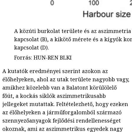
A közúti burkolat területe és az aszimmetria 
kapcsolat (B), a kikötő mérete és a kígyók ko
kapcsolat (D).
Forrás
:
HUN-REN BLKI
A kutatók eredményei szerint azokon az
élőhelyeken, ahol az utak területe nagyobb vagy,
amikhez közelebb van a Balatont körülölelő
főút, a kockás siklók aszimmetrikusabb
jellegeket mutattak. Feltételezhető, hogy ezeken
az élőhelyeken a járműforgalomból származó
szennyezőanyagok fejlődési rendellenességet
okoznak, ami az aszimmetrikus egyedek nagy