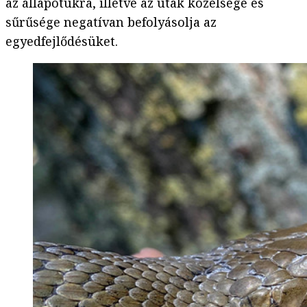
az állapotukra, illetve az utak közelsége és
sűrűsége negatívan befolyásolja az
egyedfejlődésüket.