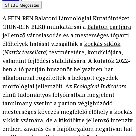
Megosztás
A HUN-REN Balatoni Limnológiai Kutatóintézet
(HUN-REN BLKI) munkatársai a
Balaton partjára
jellemző városiasodás
és a mesterséges tóparti
élőhelyek hatását vizsgálták a
kockás siklók
(
Natrix tessellata
)
testméretére, kondíciójára,
valamint fejlődési stabilitására. A kutatók 2022-
ben a tó partján huszonöt helyszínen hat
alkalommal rögzítették a befogott egyedek
morfológiai jellemzőit. Az
Ecological Indicators
című tudományos folyóiratban megjelent
tanulmány
szerint a parton végighúzódó
mesterséges kövezés megfelelő élőhely a kockás
siklók számára, de a kikötőkre jellemző intenzív
emberi zavarás és a hajóforgalom negatívan hat