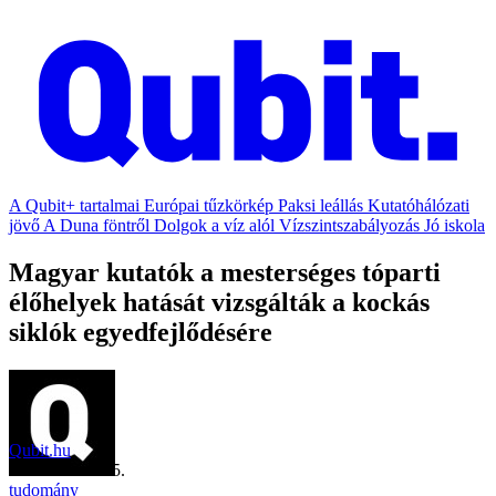
A Qubit+ tartalmai
Európai tűzkörkép
Paksi leállás
Kutatóhálózati
jövő
A Duna föntről
Dolgok a víz alól
Vízszintszabályozás
Jó iskola
Magyar kutatók a mesterséges tóparti
élőhelyek hatását vizsgálták a kockás
siklók egyedfejlődésére
Qubit.hu
2024. március 5.
tudomány