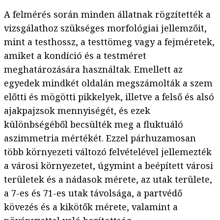
A felmérés során minden állatnak rögzítették a
vizsgálathoz szükséges morfológiai jellemzőit,
mint a testhossz, a testtömeg vagy a fejméretek,
amiket a kondíció és a testméret
meghatározására használtak. Emellett az
egyedek mindkét oldalán megszámolták a szem
előtti és mögötti pikkelyek, illetve a felső és alsó
ajakpajzsok mennyiségét, és ezek
különbségéből becsülték meg a fluktuáló
aszimmetria mértékét. Ezzel párhuzamosan
több környezeti változó felvételével jellemezték
a városi környezetet, úgymint a beépített városi
területek és a nádasok mérete, az utak területe,
a 7-es és 71-es utak távolsága, a partvédő
kövezés és a kikötők mérete, valamint a