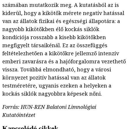
számában mutatkozik meg. A kutatásból az is
kiderül, hogy a kikötők mérete negatív hatással
van az állatok fizikai és egészségi állapotára: a
nagyobb kikötőkben élő kockás siklók
kondíciója rosszabb a kisebb kikötőkben
megfigyelt társaikénál. Ez az összefüggés
feltételezhetően a kikötőkre jellemző intenzív
emberi zavarásra és a hajóforgalomra vezethető
vissza. Továbbá elmondható, hogy a városi
környezet pozitív hatással van az állatok
testméretére, ugyanis ezeken a helyeken a
kockás siklók nagyobbra képesek nőni.
Forrás: HUN-REN Balatoni Limnológiai
Kutatóintézet
Kapcsolódó cikkek