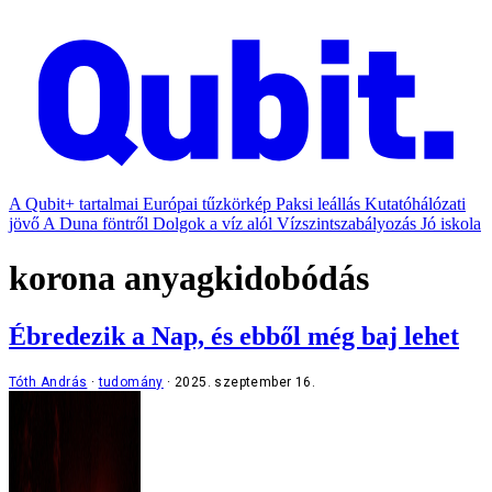
A Qubit+ tartalmai
Európai tűzkörkép
Paksi leállás
Kutatóhálózati
jövő
A Duna föntről
Dolgok a víz alól
Vízszintszabályozás
Jó iskola
korona anyagkidobódás
Ébredezik a Nap, és ebből még baj lehet
Tóth András
tudomány
2025. szeptember 16.