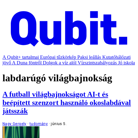
A Qubit+ tartalmai
Európai tűzkörkép
Paksi leállás
Kutatóhálózati
jövő
A Duna föntről
Dolgok a víz alól
Vízszintszabályozás
Jó iskola
labdarúgó világbajnokság
A futball világbajnokságot AI-t és
beépített szenzort használó okoslabdával
játsszák
Nagy Gergely
tudomány
június 5.