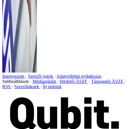
Impresszum
Szerzői jogok
Adatvédelmi nyilatkozat
Sütibeállítások
Médiaajánlat
Hirdetői ÁSZF
Támogatói ÁSZF
RSS
Szerzőinknek
Írj nekünk