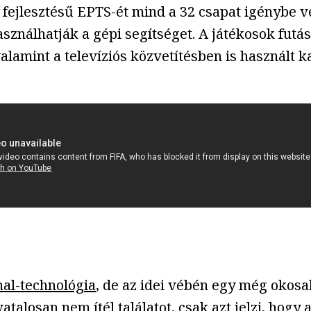
fejlesztésű EPTS-ét mind a 32 csapat igénybe ve
ználhatják a gépi segítséget. A játékosok futást
lamint a televíziós közvetítésben is használt k
nal-technológia
, de az idei vébén egy még okos
talosan nem ítél találatot, csak azt jelzi, hogy 