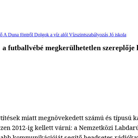
vő
A Duna föntről
Dolgok a víz alól
Vízszintszabályozás
Jó iskola
 futballvébé megkerülhetetlen szereplője l
etítések miatt megnövekedett számú és típusú k
zen 2012-ig kellett várni: a Nemzetközi Labdar
nabb kommunikációját segítő headsetes rádiókat