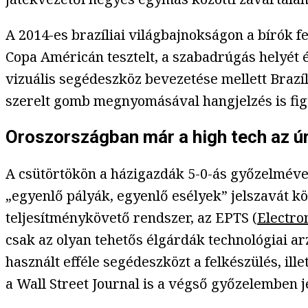
A 2014-es brazíliai világbajnokságon a bírók fel
Copa Américán tesztelt, a szabadrúgás helyét és
vizuális segédeszköz bevezetése mellett Brazíl
szerelt gomb megnyomásával hangjelzés is figy
Oroszországban már a high tech az ú
A csütörtökön a házigazdák 5-0-ás győzelméve
„egyenlő pályák, egyenlő esélyek” jelszavát k
teljesítménykövető rendszer, az EPTS (
Electro
csak az olyan tehetős élgárdák technológiai ar
használt efféle segédeszközt a felkészülés, il
a Wall Street Journal is a végső győzelemben j