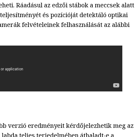
heti. Ráadásul az edzői stábok a meccsek alatt
eljesítményét és pozícióját detektáló optikai
amerák felvételeinek felhasználását az alábbi
abb verzió eredményeit kérdőjelezhetik meg az
a labda teljes terjedelmében áthaladt-e a