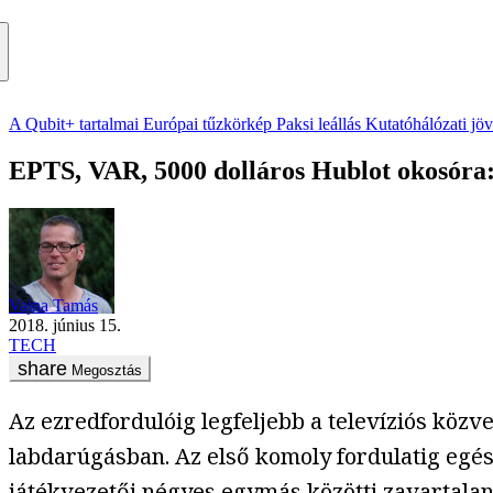
A Qubit+ tartalmai
Európai tűzkörkép
Paksi leállás
Kutatóhálózati jö
EPTS, VAR, 5000 dolláros Hublot okosóra: a
Vajna Tamás
2018. június 15.
TECH
Megosztás
Az ezredfordulóig legfeljebb a televíziós közv
labdarúgásban. Az első komoly fordulatig egés
játékvezetői négyes egymás közötti zavartala