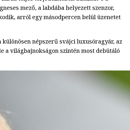
ágneses mező, a labdába helyezett szenzor,
zkodik, arról egy másodpercen belül üzenetet
n különösen népszerű svájci luxusóragyár, az
, de a világbajnokságon szintén most debütáló