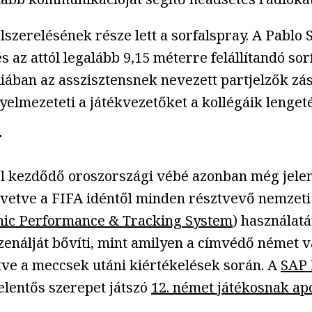
szerelésének része lett a sorfalspray. A Pablo Si
 az attól legalább 9,15 méterre felállítandó sor
iában az asszisztensnek nevezett partjelzők zász
elmezeteti a játékvezetőket a kollégáik lenget
r
l kezdődő oroszországi vébé azonban még jelent
övetve a FIFA idéntől minden résztvevő nemzeti 
nic Performance & Tracking System
) használatá
zenálját bővíti, mint amilyen a címvédő német v
letve a meccsek utáni kiértékelések során. A
SAP 
elentős szerepet játszó
12. német játékosnak apo