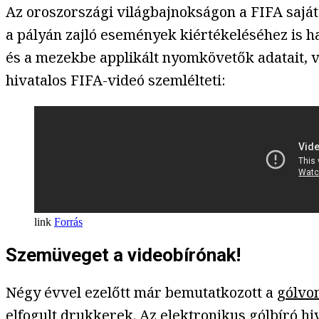
Az oroszországi világbajnokságon a FIFA saját 
a pályán zajló események kiértékeléséhez is has
és a mezekbe applikált nyomkövetők adatait, va
hivatalos FIFA-videó szemlélteti:
Forrás
Szemüveget a videobírónak!
Négy évvel ezelőtt már bemutatkozott a
gólvo
elfogult drukkerek. Az elektronikus gólbíró hiva