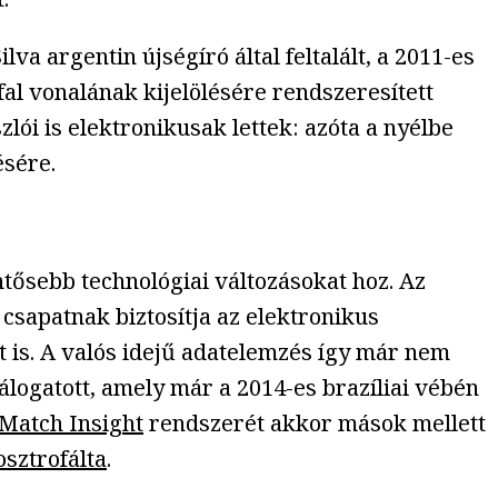
lva argentin újségíró által feltalált, a 2011-es
fal vonalának kijelölésére rendszeresített
lói is elektronikusak lettek: azóta a nyélbe
ésére.
ősebb technológiai változásokat hoz. Az
csapatnak biztosítja az elektronikus
t is. A valós idejű adatelemzés így már nem
álogatott, amely már a 2014-es brazíliai vébén
Match Insight
rendszerét akkor mások mellett
sztrofálta
.