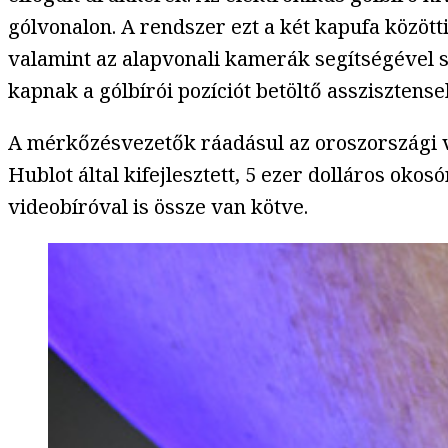
gólvonalon. A rendszer ezt a két kapufa között
valamint az alapvonali kamerák segítségével s
kapnak a gólbírói pozíciót betöltő asszisztense
A mérkőzésvezetők ráadásul az oroszországi vé
Hublot által kifejlesztett, 5 ezer dolláros oko
videobíróval is össze van kötve.