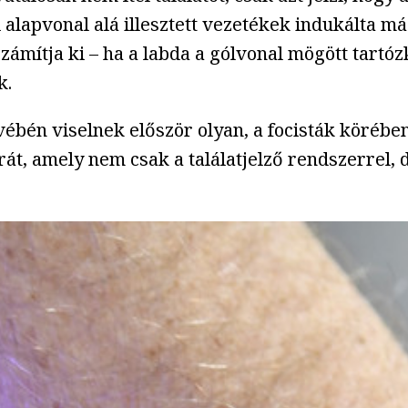
i alapvonal alá illesztett vezetékek indukálta m
zámítja ki – ha a labda a gólvonal mögött tartó
k.
bén viselnek először olyan, a focisták körébe
sórát, amely nem csak a találatjelző rendszerrel