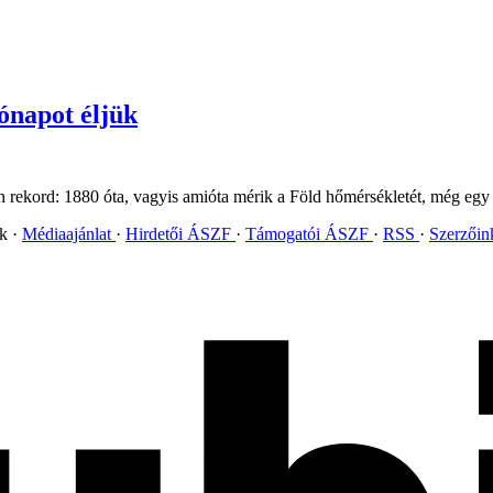
ónapot éljük
den rekord: 1880 óta, vagyis amióta mérik a Föld hőmérsékletét, még eg
ok
Médiaajánlat
Hirdetői ÁSZF
Támogatói ÁSZF
RSS
Szerzői