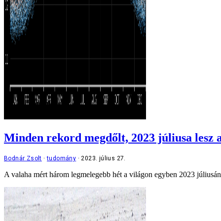
Minden rekord megdőlt, 2023 júliusa lesz
Bodnár Zsolt
tudomány
2023. július 27.
A valaha mért három legmelegebb hét a világon egyben 2023 júliusának 