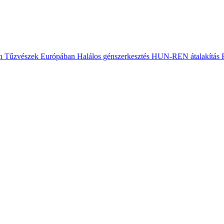
n
Tűzvészek Európában
Halálos génszerkesztés
HUN-REN átalakítás