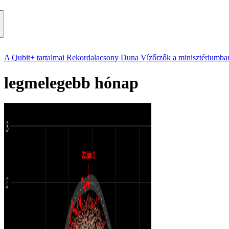
A Qubit+ tartalmai
Rekordalacsony Duna
Vízőrzők a minisztériumba
legmelegebb hónap