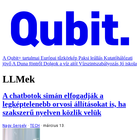
A Qubit+ tartalmai
Európai tűzkörkép
Paksi leállás
Kutatóhálózati
jövő
A Duna föntről
Dolgok a víz alól
Vízszintszabályozás
Jó iskola
LLMek
A chatbotok simán elfogadják a
legképtelenebb orvosi állításokat is, ha
szakszerű nyelven közlik velük
Nagy Gergely
TECH
március 13.