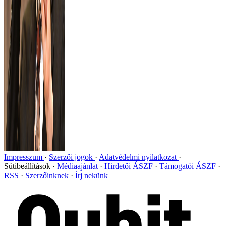
Impresszum
Szerzői jogok
Adatvédelmi nyilatkozat
Sütibeállítások
Médiaajánlat
Hirdetői ÁSZF
Támogatói ÁSZF
RSS
Szerzőinknek
Írj nekünk