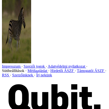
Impresszum
Szerzői jogok
Adatvédelmi nyilatkozat
Sütibeállítások
Médiaajánlat
Hirdetői ÁSZF
Támogatói ÁSZF
RSS
Szerzőinknek
Írj nekünk