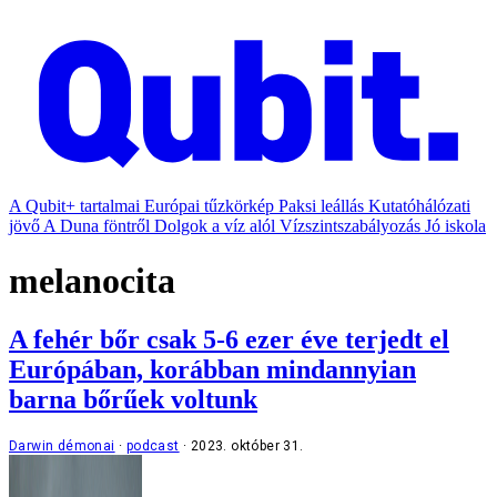
A Qubit+ tartalmai
Európai tűzkörkép
Paksi leállás
Kutatóhálózati
jövő
A Duna föntről
Dolgok a víz alól
Vízszintszabályozás
Jó iskola
melanocita
A fehér bőr csak 5-6 ezer éve terjedt el
Európában, korábban mindannyian
barna bőrűek voltunk
Darwin démonai
podcast
2023. október 31.