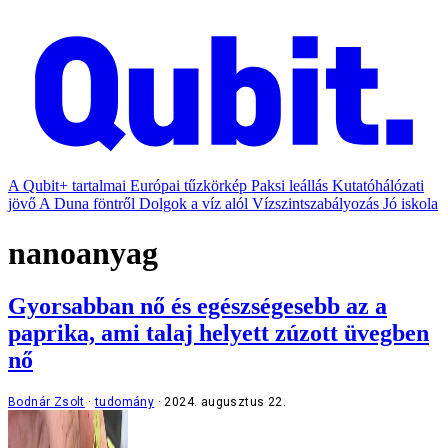
A Qubit+ tartalmai
Európai tűzkörkép
Paksi leállás
Kutatóhálózati
jövő
A Duna föntről
Dolgok a víz alól
Vízszintszabályozás
Jó iskola
nanoanyag
Gyorsabban nő és egészségesebb az a
paprika, ami talaj helyett zúzott üvegben
nő
Bodnár Zsolt
tudomány
2024. augusztus 22.