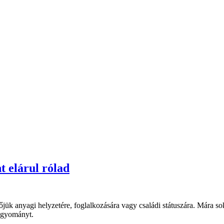
t elárul rólad
ük anyagi helyzetére, foglalkozására vagy családi státuszára. Mára so
hagyományt.