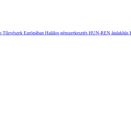
n
Tűzvészek Európában
Halálos génszerkesztés
HUN-REN átalakítás