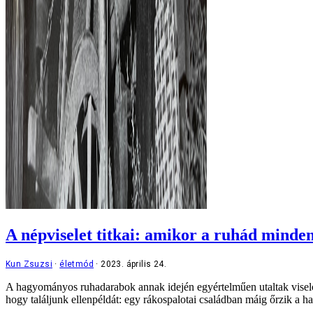
A népviselet titkai: amikor a ruhád minden
Kun Zsuzsi
életmód
2023. április 24.
A hagyományos ruhadarabok annak idején egyértelműen utaltak viselőj
hogy találjunk ellenpéldát: egy rákospalotai családban máig őrzik a 