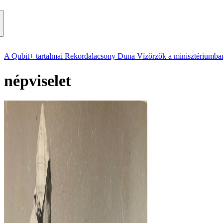
A Qubit+ tartalmai
Rekordalacsony Duna
Vízőrzők a minisztériumba
népviselet