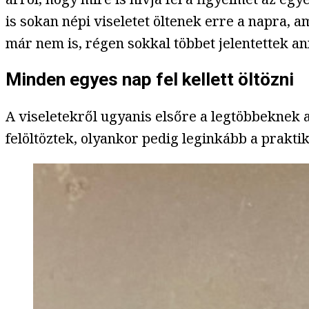
is sokan népi viseletet öltenek erre a napra,
már nem is, régen sokkal többet jelentettek an
Minden egyes nap fel kellett öltözni
A viseletekről ugyanis elsőre a legtöbbeknek 
felöltöztek, olyankor pedig leginkább a prakti