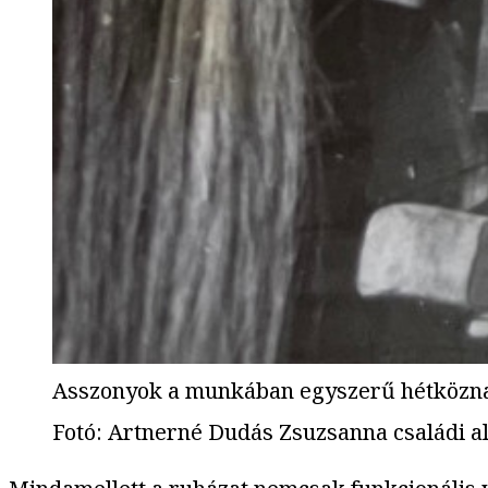
Asszonyok a munkában egyszerű hétköznapi
Fotó
:
Artnerné Dudás Zsuzsanna családi 