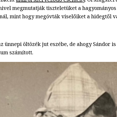
 amivel megmutatják tiszteletüket a hagyományos
nál, mint hogy megóvták viselőiket a hidegtől v
az ünnepi öltözék jut eszébe, de ahogy Sándor 
kum számított.