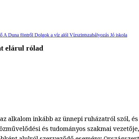
vő
A Duna föntről
Dolgok a víz alól
Vízszintszabályozás
Jó iskola
t elárul rólad
 az alkalom inkább az ünnepi ruházatról szól, és 
özművelődési és tudományos szakmai vezetője
yébként
alulról szerveződő esemény
. Országszert