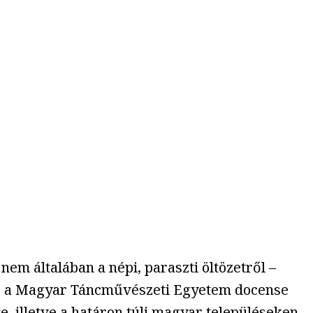
nem általában a népi, paraszti öltözetről –
, a Magyar Táncművészeti Egyetem docense
e, illetve a határon túli magyar településeken