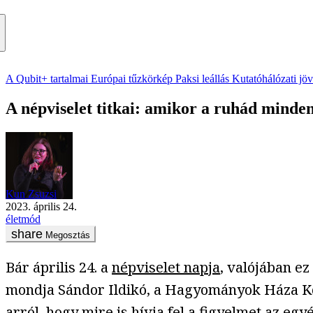
A Qubit+ tartalmai
Európai tűzkörkép
Paksi leállás
Kutatóhálózati jö
A népviselet titkai: amikor a ruhád minden
Kun Zsuzsi
2023. április 24.
életmód
Megosztás
Bár április 24. a
népviselet napja
, valójában ez
mondja Sándor Ildikó, a Hagyományok Háza K
arról, hogy mire is hívja fel a figyelmet az eg