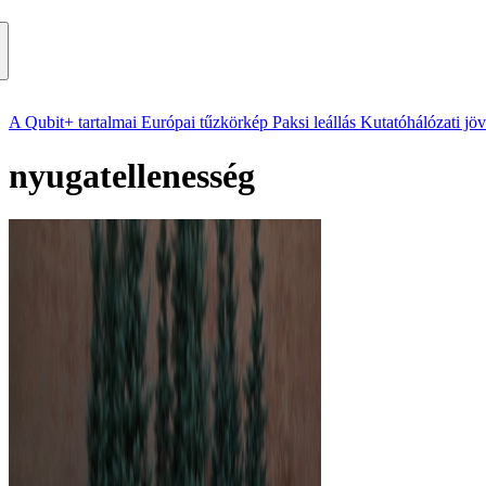
A Qubit+ tartalmai
Európai tűzkörkép
Paksi leállás
Kutatóhálózati jö
nyugatellenesség