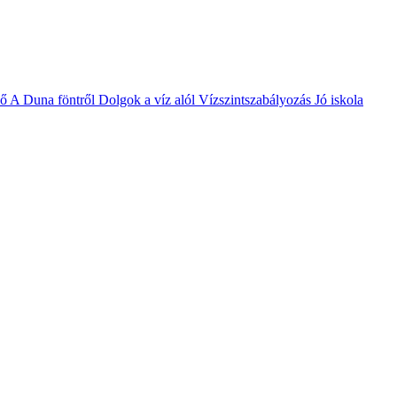
vő
A Duna föntről
Dolgok a víz alól
Vízszintszabályozás
Jó iskola