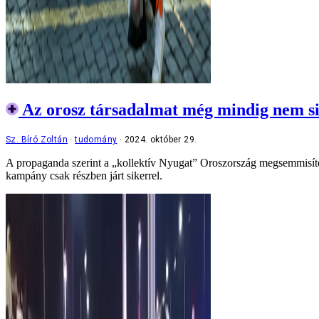
Az orosz társadalmat még mindig nem sik
Sz. Bíró Zoltán
tudomány
2024. október 29.
A propaganda szerint a „kollektív Nyugat” Oroszország megsemmisítésér
kampány csak részben járt sikerrel.