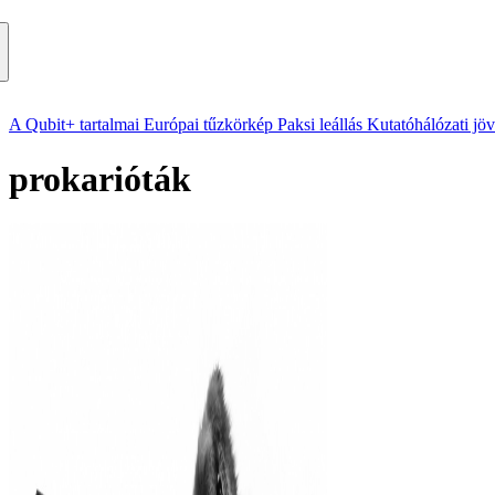
A Qubit+ tartalmai
Európai tűzkörkép
Paksi leállás
Kutatóhálózati jö
prokarióták