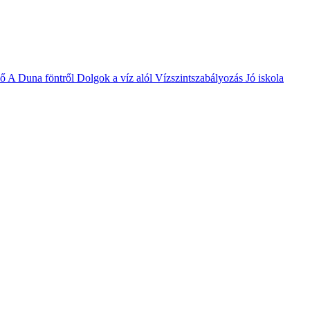
vő
A Duna föntről
Dolgok a víz alól
Vízszintszabályozás
Jó iskola