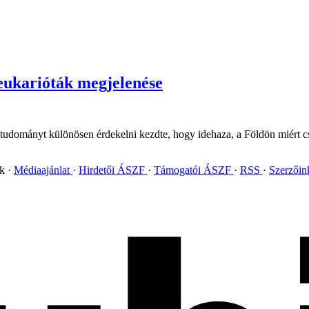
 eukarióták megjelenése
 tudományt különösen érdekelni kezdte, hogy idehaza, a Földön miért cs
ok
Médiaajánlat
Hirdetői ÁSZF
Támogatói ÁSZF
RSS
Szerzői