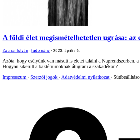
A földi élet megismételhetetlen ugrása: az
Zachar István
tudomány
2023. április 6.
Azóta, hogy esélyünk van másutt is életet találni a Naprendszerben, a
Hogyan sikerült a baktériumoknak átugrani a szakadékon?
Impresszum
Szerzői jogok
Adatvédelmi nyilatkozat
Sütibeállítás