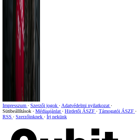
Impresszum
Szerzői jogok
Adatvédelmi nyilatkozat
Sütibeállítások
Médiaajánlat
Hirdetői ÁSZF
Támogatói ÁSZF
RSS
Szerzőinknek
Írj nekünk