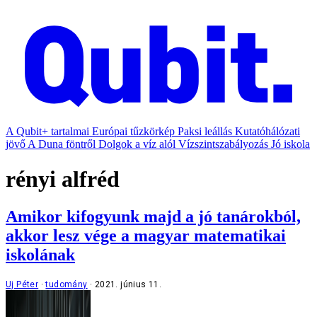
A Qubit+ tartalmai
Európai tűzkörkép
Paksi leállás
Kutatóhálózati
jövő
A Duna föntről
Dolgok a víz alól
Vízszintszabályozás
Jó iskola
rényi alfréd
Amikor kifogyunk majd a jó tanárokból,
akkor lesz vége a magyar matematikai
iskolának
Uj Péter
tudomány
2021. június 11.