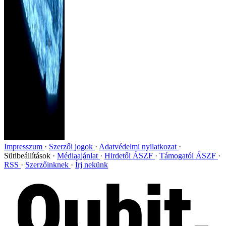
Impresszum
Szerzői jogok
Adatvédelmi nyilatkozat
Sütibeállítások
Médiaajánlat
Hirdetői ÁSZF
Támogatói ÁSZF
RSS
Szerzőinknek
Írj nekünk