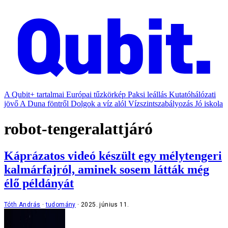
A Qubit+ tartalmai
Európai tűzkörkép
Paksi leállás
Kutatóhálózati
jövő
A Duna föntről
Dolgok a víz alól
Vízszintszabályozás
Jó iskola
robot-tengeralattjáró
Káprázatos videó készült egy mélytengeri
kalmárfajról, aminek sosem látták még
élő példányát
Tóth András
tudomány
2025. június 11.