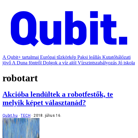
A Qubit+ tartalmai
Európai tűzkörkép
Paksi leállás
Kutatóhálózati
jövő
A Duna föntről
Dolgok a víz alól
Vízszintszabályozás
Jó iskola
robotart
Akcióba lendültek a robotfestők, te
melyik képet választanád?
Qubit.hu
TECH
2018. július 16.