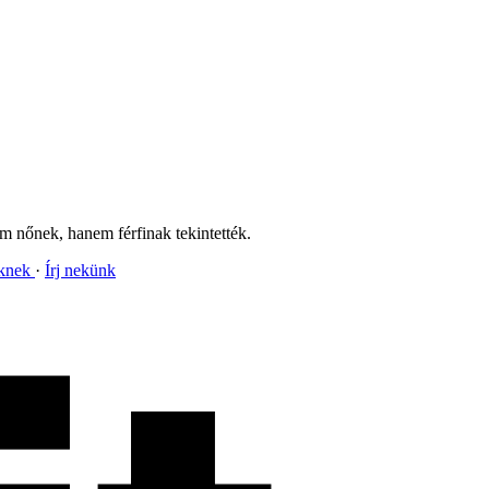
em nőnek, hanem férfinak tekintették.
nknek
Írj nekünk