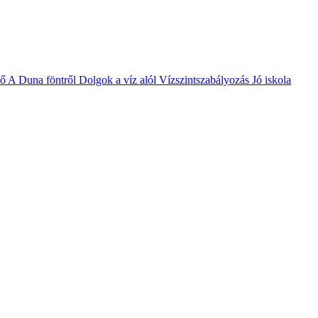
vő
A Duna föntről
Dolgok a víz alól
Vízszintszabályozás
Jó iskola