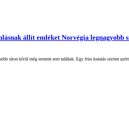
lásnak állít emléket Norvégia legnagyobb 
bb síron kívül még semmit sem találtak. Egy friss kutatás szerint azért