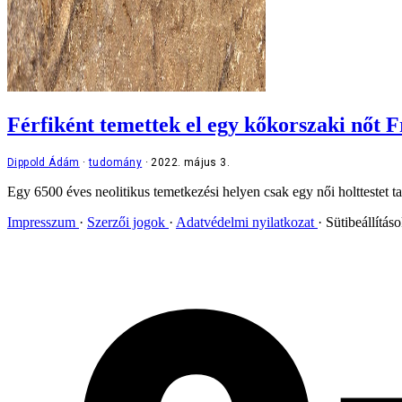
Férfiként temettek el egy kőkorszaki nőt 
Dippold Ádám
tudomány
2022. május 3.
Egy 6500 éves neolitikus temetkezési helyen csak egy női holttestet ta
Impresszum
Szerzői jogok
Adatvédelmi nyilatkozat
Sütibeállítás