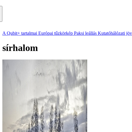
A Qubit+ tartalmai
Európai tűzkörkép
Paksi leállás
Kutatóhálózati jö
sírhalom