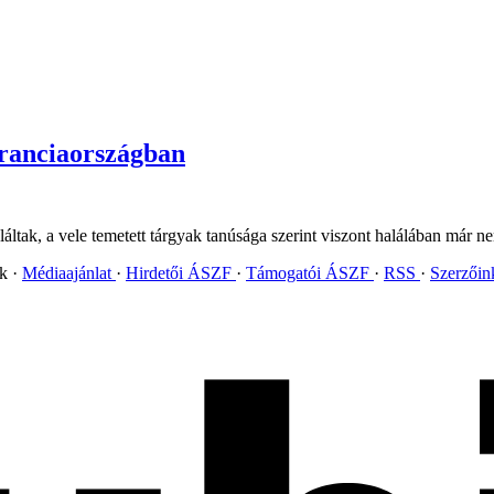
Franciaországban
láltak, a vele temetett tárgyak tanúsága szerint viszont halálában már n
ok
Médiaajánlat
Hirdetői ÁSZF
Támogatói ÁSZF
RSS
Szerzői