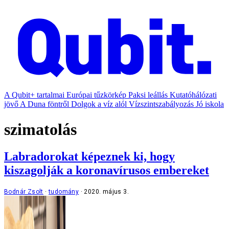
A Qubit+ tartalmai
Európai tűzkörkép
Paksi leállás
Kutatóhálózati
jövő
A Duna föntről
Dolgok a víz alól
Vízszintszabályozás
Jó iskola
szimatolás
Labradorokat képeznek ki, hogy
kiszagolják a koronavírusos embereket
Bodnár Zsolt
tudomány
2020. május 3.