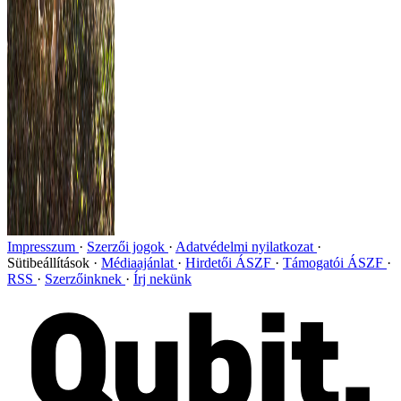
Impresszum
Szerzői jogok
Adatvédelmi nyilatkozat
Sütibeállítások
Médiaajánlat
Hirdetői ÁSZF
Támogatói ÁSZF
RSS
Szerzőinknek
Írj nekünk