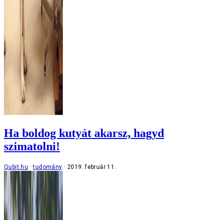
Ha boldog kutyát akarsz, hagyd
szimatolni!
Qubit.hu
tudomány
2019. február 11.