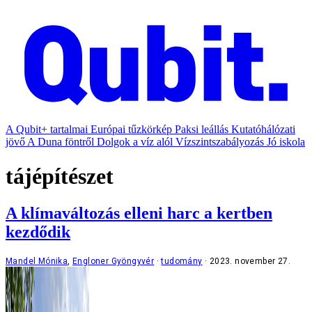
A Qubit+ tartalmai
Európai tűzkörkép
Paksi leállás
Kutatóhálózati
jövő
A Duna föntről
Dolgok a víz alól
Vízszintszabályozás
Jó iskola
tájépítészet
A klímaváltozás elleni harc a kertben
kezdődik
Mandel Mónika
,
Engloner Gyöngyvér
tudomány
2023. november 27.