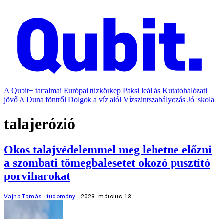
A Qubit+ tartalmai
Európai tűzkörkép
Paksi leállás
Kutatóhálózati
jövő
A Duna föntről
Dolgok a víz alól
Vízszintszabályozás
Jó iskola
talajerózió
Okos talajvédelemmel meg lehetne előzni
a szombati tömegbalesetet okozó pusztító
porviharokat
Vajna Tamás
tudomány
2023. március 13.