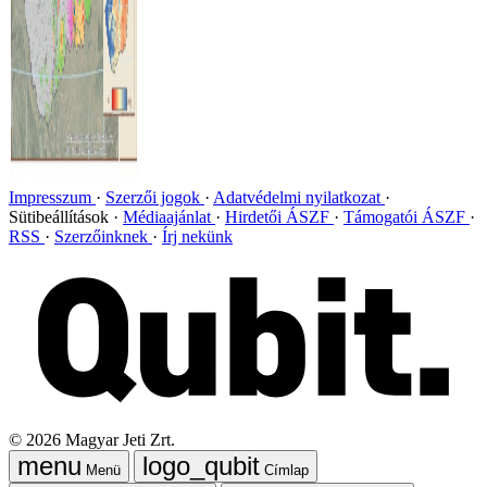
Impresszum
Szerzői jogok
Adatvédelmi nyilatkozat
Sütibeállítások
Médiaajánlat
Hirdetői ÁSZF
Támogatói ÁSZF
RSS
Szerzőinknek
Írj nekünk
©
2026
Magyar Jeti Zrt.
Menü
Címlap