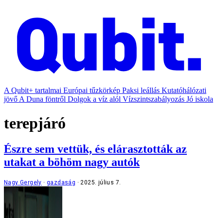
A Qubit+ tartalmai
Európai tűzkörkép
Paksi leállás
Kutatóhálózati
jövő
A Duna föntről
Dolgok a víz alól
Vízszintszabályozás
Jó iskola
terepjáró
Észre sem vettük, és elárasztották az
utakat a böhöm nagy autók
Nagy Gergely
gazdaság
2025. július 7.