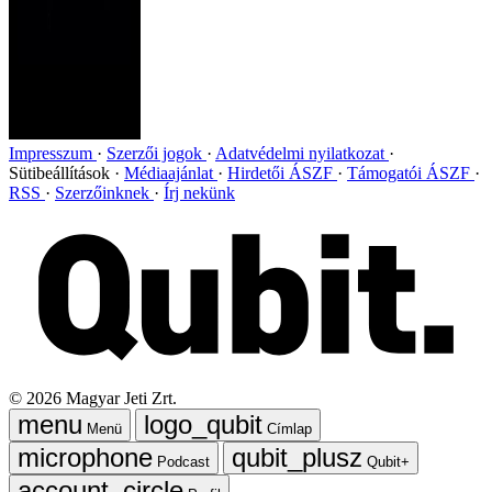
Impresszum
Szerzői jogok
Adatvédelmi nyilatkozat
Sütibeállítások
Médiaajánlat
Hirdetői ÁSZF
Támogatói ÁSZF
RSS
Szerzőinknek
Írj nekünk
©
2026
Magyar Jeti Zrt.
Menü
Címlap
Podcast
Qubit+