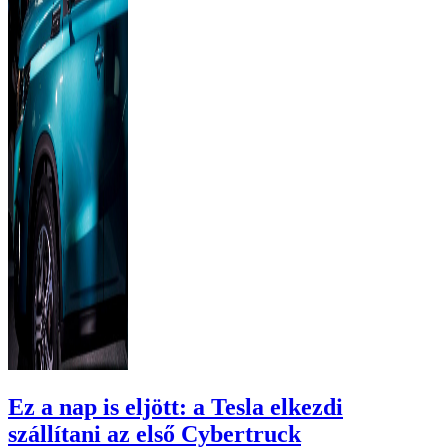
Ez a nap is eljött: a Tesla elkezdi
szállítani az első Cybertruck