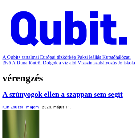
A Qubit+ tartalmai
Európai tűzkörkép
Paksi leállás
Kutatóhálózati
jövő
A Duna föntről
Dolgok a víz alól
Vízszintszabályozás
Jó iskola
vérengzés
A szúnyogok ellen a szappan sem segít
Kun Zsuzsi
majom
2023. május 11.