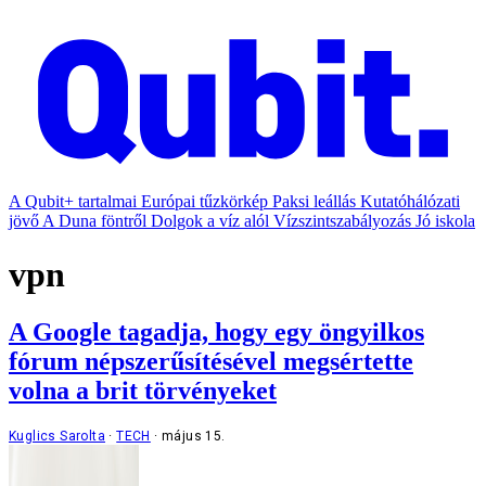
A Qubit+ tartalmai
Európai tűzkörkép
Paksi leállás
Kutatóhálózati
jövő
A Duna föntről
Dolgok a víz alól
Vízszintszabályozás
Jó iskola
vpn
A Google tagadja, hogy egy öngyilkos
fórum népszerűsítésével megsértette
volna a brit törvényeket
Kuglics Sarolta
TECH
május 15.