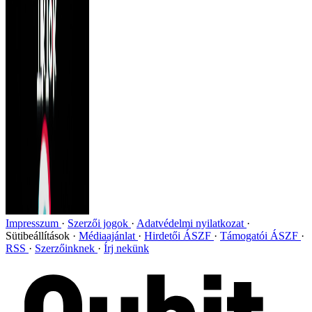
Impresszum
Szerzői jogok
Adatvédelmi nyilatkozat
Sütibeállítások
Médiaajánlat
Hirdetői ÁSZF
Támogatói ÁSZF
RSS
Szerzőinknek
Írj nekünk