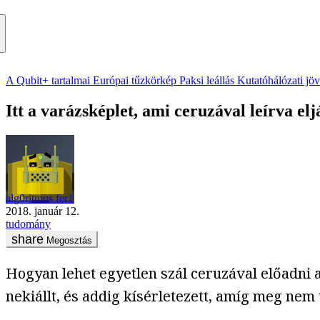
A Qubit+ tartalmai
Európai tűzkörkép
Paksi leállás
Kutatóhálózati jö
Itt a varázsképlet, ami ceruzával leírva el
alg0ritmus fer1
2018. január 12.
tudomány
Megosztás
Hogyan lehet egyetlen szál ceruzával előadni a
nekiállt, és addig kísérletezett, amíg meg nem 