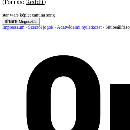
(Forrás:
Reddit
)
star wars
képlet
cantina song
Megosztás
Impresszum
Szerzői jogok
Adatvédelmi nyilatkozat
Sütibeállítás