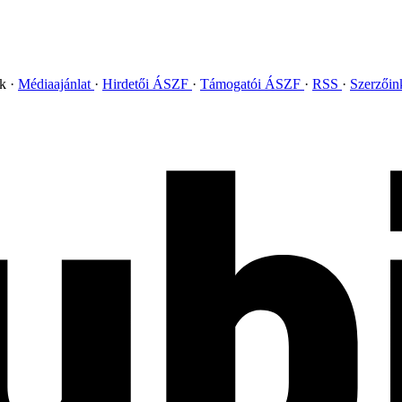
ok
Médiaajánlat
Hirdetői ÁSZF
Támogatói ÁSZF
RSS
Szerzői