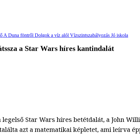
vő
A Duna föntről
Dolgok a víz alól
Vízszintszabályozás
Jó iskola
játssza a Star Wars híres kantindalát
 legelső Star Wars híres betétdalát, a John Will
találta azt a matematikai képletet, ami leírva ép