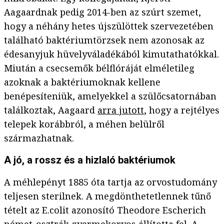
Aagaardnak pedig 2014-ben az szúrt szemet,
hogy a néhány hetes újszülöttek szervezetében
található baktériumtörzsek nem azonosak az
édesanyjuk hüvelyváladékából kimutathatókkal.
Miután a csecsemők bélflóráját elméletileg
azoknak a baktériumoknak kellene
benépesíteniük, amelyekkel a szülőcsatornában
találkoztak, Aagaard
arra jutott
, hogy a rejtélyes
telepek korábbról, a méhen belülről
származhatnak.
A jó, a rossz és a hizlaló baktériumok
A méhlepényt 1885 óta tartja az orvostudomány
teljesen sterilnek. A megdönthetetlennek tűnő
tételt az E.colit azonosító Theodore Escherich