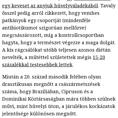
egy keveset az anyjuk hüvelyváladékából
. Tavaly
ősszel pedig arról cikkezett, hogy vemhes
patkányok egy csoportját (mindenféle
antibiotikumot szigorúan mellőzve)
megcsászározott, míg a kontrollcsoportban
hagyta, hogy a természet végezze a maga dolgát.
A kis rágcsálókat utóbb teljesen azonos diétán
nevelték, a műtéttel születettek mégis
15-20
százalékkal testesebbek lettek
.
Miután a 20. század második felében olyan
drasztikusan megnőtt a császármetszések
száma, hogy Brazíliában, Cipruson és a
Dominikai Köztársaságban mára többen szülnek
művi, mint hüvelyi úton, a járulékos kockázatok
jelentősége különösen megnőtt.