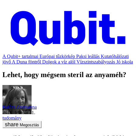
A Qubit+ tartalmai
Európai tűzkörkép
Paksi leállás
Kutatóhálózati
jövő
A Duna föntről
Dolgok a víz alól
Vízszintszabályozás
Jó iskola
Lehet, hogy mégsem steril az anyaméh?
Balázs Zsuzsanna
2018. február 11.
tudomány
Megosztás