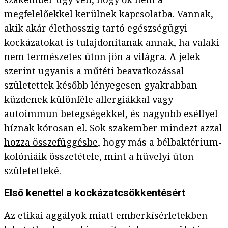
megfelelőekkel kerülnek kapcsolatba. Vannak,
akik akár élethosszig tartó egészségügyi
kockázatokat is tulajdonítanak annak, ha valaki
nem természetes úton jön a világra. A jelek
szerint ugyanis a műtéti beavatkozással
születettek később lényegesen gyakrabban
küzdenek különféle allergiákkal vagy
autoimmun betegségekkel, és nagyobb eséllyel
híznak kórosan el. Sok szakember mindezt azzal
hozza összefüggésbe
, hogy más a bélbaktérium-
kolóniáik összetétele, mint a hüvelyi úton
születetteké.
Első kenettel a kockázatcsökkentésért
Az etikai aggályok miatt emberkísérletekben