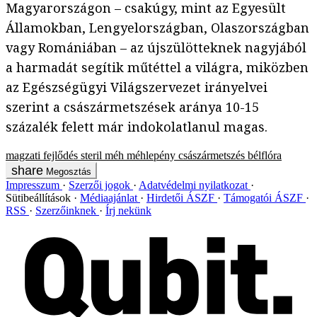
Magyarországon – csakúgy, mint az Egyesült
Államokban, Lengyelországban, Olaszországban
vagy Romániában – az újszülötteknek nagyjából
a harmadát segítik műtéttel a világra, miközben
az Egészségügyi Világszervezet irányelvei
szerint a császármetszések aránya 10-15
százalék felett már indokolatlanul magas.
magzati fejlődés
steril méh
méhlepény
császármetszés
bélflóra
Megosztás
Impresszum
Szerzői jogok
Adatvédelmi nyilatkozat
Sütibeállítások
Médiaajánlat
Hirdetői ÁSZF
Támogatói ÁSZF
RSS
Szerzőinknek
Írj nekünk