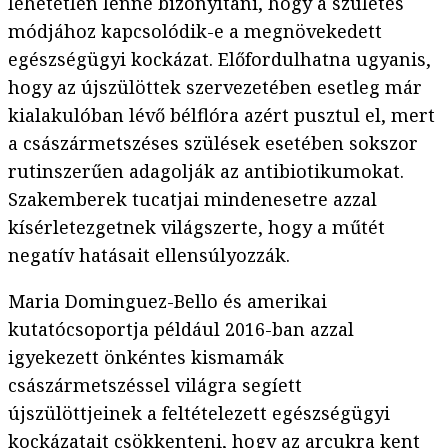
lehetetlen lenne bizonyítani, hogy a születés
módjához kapcsolódik-e a megnövekedett
egészségügyi kockázat. Előfordulhatna ugyanis,
hogy az újszülöttek szervezetében esetleg már
kialakulóban lévő bélflóra azért pusztul el, mert
a császármetszéses szülések esetében sokszor
rutinszerűen adagolják az antibiotikumokat.
Szakemberek tucatjai mindenesetre azzal
kísérletezgetnek világszerte, hogy a műtét
negatív hatásait ellensúlyozzák.
Maria Dominguez-Bello és amerikai
kutatócsoportja például 2016-ban azzal
igyekezett önkéntes kismamák
császármetszéssel világra segíett
újszülöttjeinek a feltételezett egészségügyi
kockázatait csökkenteni, hogy
az arcukra kent