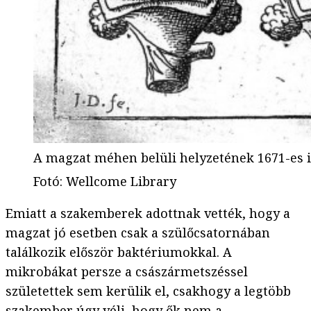
A magzat méhen belüli helyzetének 1671-es i
Fotó
:
Wellcome Library
Emiatt a szakemberek adottnak vették, hogy a
magzat jó esetben csak a szülőcsatornában
találkozik először baktériumokkal. A
mikrobákat persze a császármetszéssel
születettek sem kerülik el, csakhogy a legtöbb
szakember úgy véli, hogy ők nem a