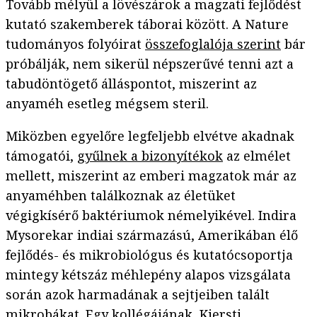
Tovább mélyül a lövészárok a magzati fejlődést
kutató szakemberek táborai között. A Nature
tudományos folyóirat
összefoglalója szerint
bár
próbálják, nem sikerül népszerűvé tenni azt a
tabudöntögető álláspontot, miszerint az
anyaméh esetleg mégsem steril.
Miközben egyelőre legfeljebb elvétve akadnak
támogatói,
gyűlnek a bizonyítékok
az elmélet
mellett, miszerint az emberi magzatok már az
anyaméhben találkoznak az életüket
végigkísérő baktériumok némelyikével. Indira
Mysorekar indiai származású, Amerikában élő
fejlődés- és mikrobiológus és kutatócsoportja
mintegy kétszáz méhlepény alapos vizsgálata
során azok harmadának a sejtjeiben talált
mikrobákat. Egy kollégájának, Kjersti