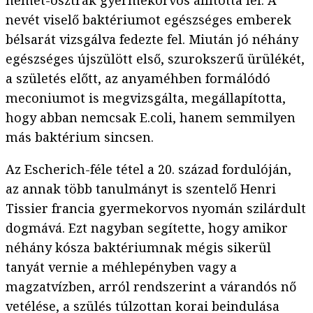
német-osztrák gyermekorvos állította fel. A
nevét viselő baktériumot egészséges emberek
bélsarát vizsgálva fedezte fel. Miután jó néhány
egészséges újszülött első, szurokszerű ürülékét,
a születés előtt, az anyaméhben formálódó
meconiumot is megvizsgálta, megállapította,
hogy abban nemcsak E.coli, hanem semmilyen
más baktérium sincsen.
Az Escherich-féle tétel a 20. század fordulóján,
az annak több tanulmányt is szentelő Henri
Tissier francia gyermekorvos nyomán szilárdult
dogmává. Ezt nagyban segítette, hogy amikor
néhány kósza baktériumnak mégis sikerül
tanyát vernie a méhlepényben vagy a
magzatvízben, arról rendszerint a várandós nő
vetélése, a szülés túlzottan korai beindulása