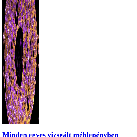
Minden egyes vizsgált méhlepényben