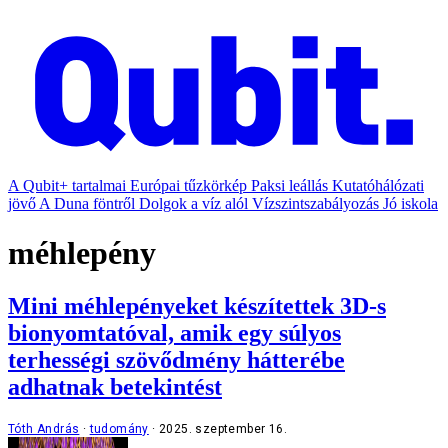
A Qubit+ tartalmai
Európai tűzkörkép
Paksi leállás
Kutatóhálózati
jövő
A Duna föntről
Dolgok a víz alól
Vízszintszabályozás
Jó iskola
méhlepény
Mini méhlepényeket készítettek 3D-s
bionyomtatóval, amik egy súlyos
terhességi szövődmény hátterébe
adhatnak betekintést
Tóth András
tudomány
2025. szeptember 16.