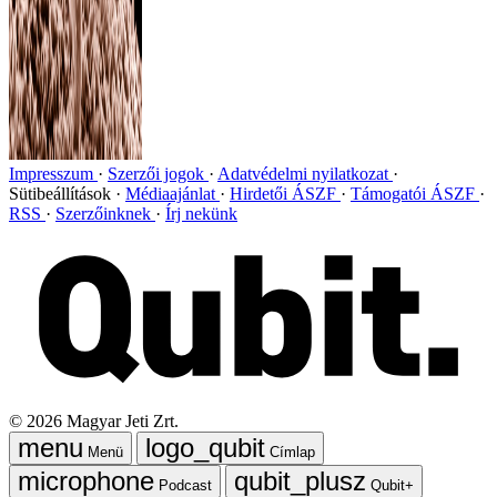
Impresszum
Szerzői jogok
Adatvédelmi nyilatkozat
Sütibeállítások
Médiaajánlat
Hirdetői ÁSZF
Támogatói ÁSZF
RSS
Szerzőinknek
Írj nekünk
©
2026
Magyar Jeti Zrt.
Menü
Címlap
Podcast
Qubit+