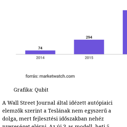
Grafika
:
Qubit
A Wall Street Journal által idézett autópiaici
elemzők szerint a Teslának nem egyszerű a
dolga, mert fejlesztési időszakban nehéz
nyereséget elérni. Az új 3-as modell, heti 5