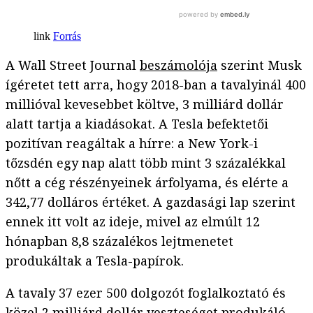
Forrás
A Wall Street Journal
beszámolója
szerint Musk
ígéretet tett arra, hogy 2018-ban a tavalyinál 400
millióval kevesebbet költve, 3 milliárd dollár
alatt tartja a kiadásokat. A Tesla befektetői
pozitívan reagáltak a hírre: a New York-i
tőzsdén egy nap alatt több mint 3 százalékkal
nőtt a cég részényeinek árfolyama, és elérte a
342,77 dolláros értéket. A gazdasági lap szerint
ennek itt volt az ideje, mivel az elmúlt 12
hónapban 8,8 százalékos lejtmenetet
produkáltak a Tesla-papírok.
A tavaly 37 ezer 500 dolgozót foglalkoztató és
közel 2 milliárd dollár veszteséget produkáló