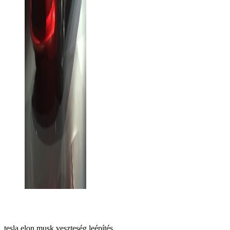
tesla
elon musk
veszteség
leépítés