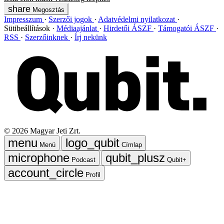
Megosztás
Impresszum
Szerzői jogok
Adatvédelmi nyilatkozat
Sütibeállítások
Médiaajánlat
Hirdetői ÁSZF
Támogatói ÁSZF
RSS
Szerzőinknek
Írj nekünk
©
2026
Magyar Jeti Zrt.
Menü
Címlap
Podcast
Qubit+
Profil