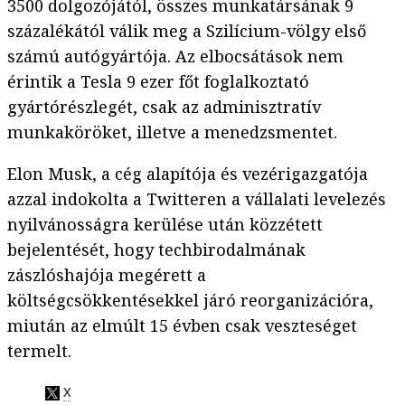
3500 dolgozójától, összes munkatársának 9
százalékától válik meg a Szilícium-völgy első
számú autógyártója. Az elbocsátások nem
érintik a Tesla 9 ezer főt foglalkoztató
gyártórészlegét, csak az adminisztratív
munkaköröket, illetve a menedzsmentet.
Elon Musk, a cég alapítója és vezérigazgatója
azzal indokolta a Twitteren a vállalati levelezés
nyilvánosságra kerülése után közzétett
bejelentését, hogy techbirodalmának
zászlóshajója megérett a
költségcsökkentésekkel járó reorganizációra,
miután az elmúlt 15 évben csak veszteséget
termelt.