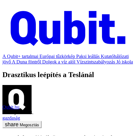
A Qubit+ tartalmai
Európai tűzkörkép
Paksi leállás
Kutatóhálózati
jövő
A Duna föntről
Dolgok a víz alól
Vízszintszabályozás
Jó iskola
Drasztikus leépítés a Teslánál
Qubit.hu
2018. június 13.
gazdaság
Megosztás