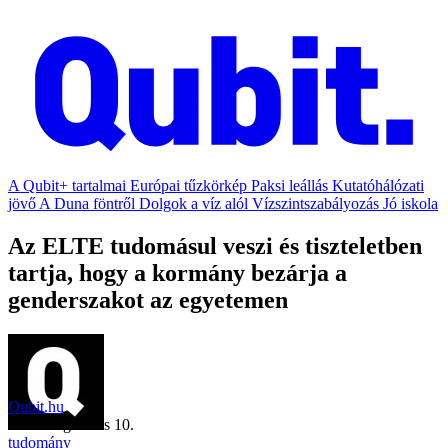
A Qubit+ tartalmai
Európai tűzkörkép
Paksi leállás
Kutatóhálózati
jövő
A Duna föntről
Dolgok a víz alól
Vízszintszabályozás
Jó iskola
Az ELTE tudomásul veszi és tiszteletben
tartja, hogy a kormány bezárja a
genderszakot az egyetemen
Qubit.hu
2018. augusztus 10.
tudomány