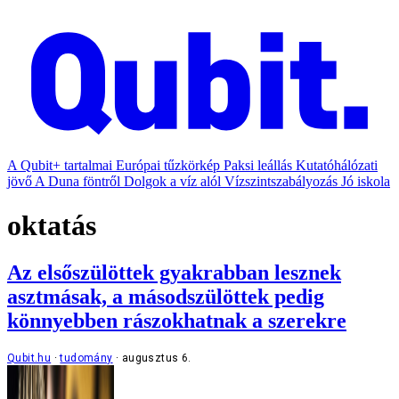
A Qubit+ tartalmai
Európai tűzkörkép
Paksi leállás
Kutatóhálózati
jövő
A Duna föntről
Dolgok a víz alól
Vízszintszabályozás
Jó iskola
oktatás
Az elsőszülöttek gyakrabban lesznek
asztmásak, a másodszülöttek pedig
könnyebben rászokhatnak a szerekre
Qubit.hu
tudomány
augusztus 6.