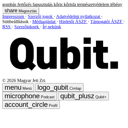
gombás fertőzés
fapusztulás
kőris
kőrisfa
természetvédelem
lébény
Megosztás
Impresszum
Szerzői jogok
Adatvédelmi nyilatkozat
Sütibeállítások
Médiaajánlat
Hirdetői ÁSZF
Támogatói ÁSZF
RSS
Szerzőinknek
Írj nekünk
©
2026
Magyar Jeti Zrt.
Menü
Címlap
Podcast
Qubit+
Profil