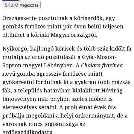
Megosztás
Országszerte pusztulnak a kőriserdők, egy
gombás fertőzés miatt pár éven belül teljesen
eltűnhet a kőrisfa Magyarországról.
Nyikorgó, hajlongó kőrisek és több száz kidőlt fa
mutatja az erdő pusztulását a Győr-Moson-
Sopron megyei Lébényben. A
Chalara fraxinea
nevű gomba agresszív fertőzése miatt
gyökerestül fordulnak ki a gyakran több mázsás
fák, a település határában kialakított Hóvirág
tanösvényen már enyhén szeles időben is
életveszélyes sétálni. A problémát évek óta
próbálja megoldani a helyi önkormányzat, de a
városnak nincs jogosultsága az
erdőgazdálkodásra.