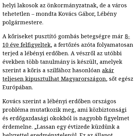
helyi lakosok az önkormányzatnak, de a város
tehetetlen – mondta Kovács Gábor, Lébény
polgármestere.
A kőriseket pusztító gombás betegségre már
8-
10 éve felfigyeltek
, a fertőzés azóta folyamatosan
terjed a lébényi erdőben. A vészről az utóbbi
években több tanulmány is készült, amelyek
szerint a kőris a szilfához hasonlóan
akár
teljesen kipusztulhat Magyarországon
, sőt egész
Európában.
Kovács szerint a lébényi erdőben országos
probléma mutatkozik meg, ami közbiztonsági
és erdőgazdasági okokból is nagyobb figyelmet
érdemelne. „Lassan egy évtizede küzdünk a
helyzettel eredménytelenül. Ez az állapot