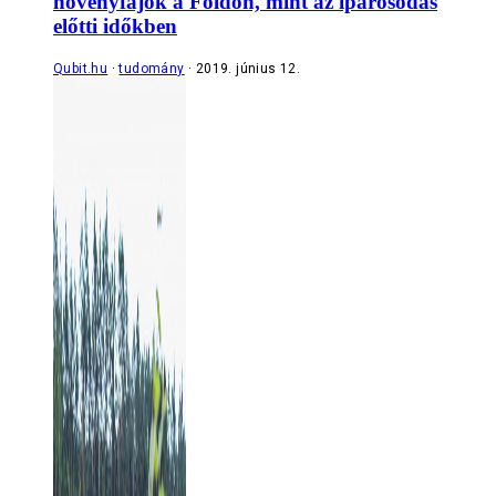
növényfajok a Földön, mint az iparosodás
előtti időkben
Qubit.hu
tudomány
2019. június 12.