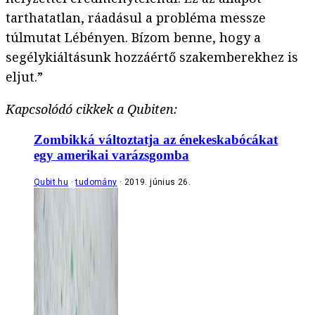
tarthatatlan, ráadásul a probléma messze
túlmutat Lébényen. Bízom benne, hogy a
segélykiáltásunk hozzáértő szakemberekhez is
eljut.”
Kapcsolódó cikkek a Qubiten:
Zombikká változtatja az énekeskabócákat
egy amerikai varázsgomba
Qubit.hu
tudomány
2019. június 26.