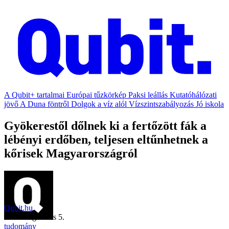
A Qubit+ tartalmai
Európai tűzkörkép
Paksi leállás
Kutatóhálózati
jövő
A Duna föntről
Dolgok a víz alól
Vízszintszabályozás
Jó iskola
Gyökerestől dőlnek ki a fertőzött fák a
lébényi erdőben, teljesen eltűnhetnek a
kőrisek Magyarországról
Qubit.hu
2019. augusztus 5.
tudomány