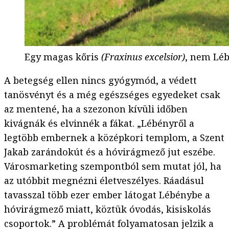
Egy magas kőris
(Fraxinus excelsior)
, nem Lé
A betegség ellen nincs gyógymód, a védett
tanösvényt és a még egészséges egyedeket csak
az mentené, ha a szezonon kívüli időben
kivágnák és elvinnék a fákat. „Lébényről a
legtöbb embernek a középkori templom, a Szent
Jakab zarándokút és a hóvirágmező jut eszébe.
Városmarketing szempontból sem mutat jól, ha
az utóbbit megnézni életveszélyes. Ráadásul
tavasszal több ezer ember látogat Lébénybe a
hóvirágmező miatt, köztük óvodás, kisiskolás
csoportok.” A problémát folyamatosan jelzik a