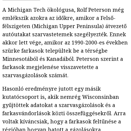
A Michigan Tech ökológusa, Rolf Peterson még
emlékszik azokra az időkre, amikor a Felső-
félszigeten (Michigan Upper Peninsula) átvezető
autóutakat szarvastetemek szegélyezték. Ennek
akkor lett vége, amikor az 1990-2000-es években
szürke farkasok települtek be a térségbe
Minnesotából és Kanadából. Peterson szerint a
farkasok megjelenése visszavetette a
szarvasgázolások számát.
Hasonló eredményre jutott egy másik
kutatócsoport is, akik nemrég Wisconsinban
gyűjtöttek adatokat a szarvasgázolások és a
farkasvándorlások közti összefüggésekről. Arra
voltak kíváncsiak, hogy a farkasok feltűnése a
régióban hogyan hatott a gázolásokra.