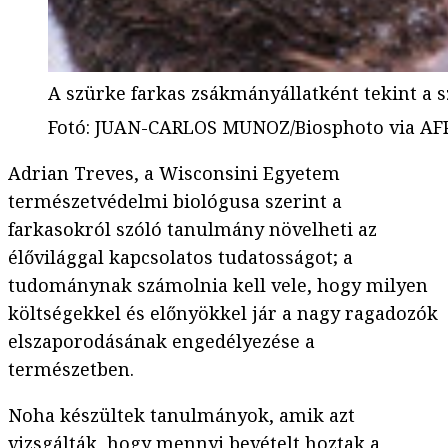
A szürke farkas zsákmányállatként tekint a s
Fotó
:
JUAN-CARLOS MUNOZ/Biosphoto via AF
Adrian Treves, a Wisconsini Egyetem
természetvédelmi biológusa szerint a
farkasokról szóló tanulmány növelheti az
élővilággal kapcsolatos tudatosságot; a
tudománynak számolnia kell vele, hogy milyen
költségekkel és előnyökkel jár a nagy ragadozók
elszaporodásának engedélyezése a
természetben.
Noha készültek tanulmányok, amik azt
vizsgálták, hogy mennyi bevételt hoztak a