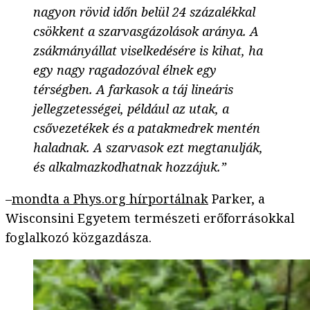
nagyon rövid időn belül 24 százalékkal
csökkent a szarvasgázolások aránya. A
zsákmányállat viselkedésére is kihat, ha
egy nagy ragadozóval élnek egy
térségben. A farkasok a táj lineáris
jellegzetességei, például az utak, a
csővezetékek és a patakmedrek mentén
haladnak. A szarvasok ezt megtanulják,
és alkalmazkodhatnak hozzájuk.”
–
mondta a Phys.org hírportálnak
Parker, a
Wisconsini Egyetem természeti erőforrásokkal
foglalkozó közgazdásza.