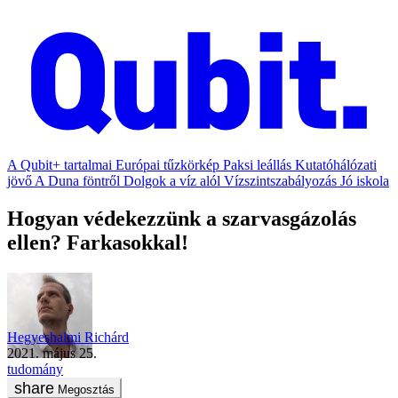
A Qubit+ tartalmai
Európai tűzkörkép
Paksi leállás
Kutatóhálózati
jövő
A Duna föntről
Dolgok a víz alól
Vízszintszabályozás
Jó iskola
Hogyan védekezzünk a szarvasgázolás
ellen? Farkasokkal!
Hegyeshalmi Richárd
2021. május 25.
tudomány
Megosztás