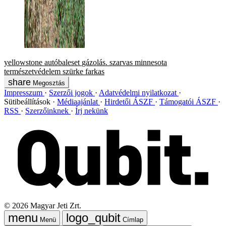
yellowstone
autóbaleset
gázolás.
szarvas
minnesota
természetvédelem
szürke farkas
Megosztás
Impresszum
Szerzői jogok
Adatvédelmi nyilatkozat
Sütibeállítások
Médiaajánlat
Hirdetői ÁSZF
Támogatói ÁSZF
RSS
Szerzőinknek
Írj nekünk
©
2026
Magyar Jeti Zrt.
Menü
Címlap