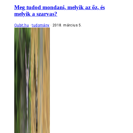
Meg tudod mondani, melyik az őz, és
melyik a szarvas?
Qubit.hu
tudomány
2018. március 5.