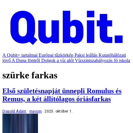
A Qubit+ tartalmai
Európai tűzkörkép
Paksi leállás
Kutatóhálózati
jövő
A Duna föntről
Dolgok a víz alól
Vízszintszabályozás
Jó iskola
szürke farkas
Első születésnapját ünnepli Romulus és
Remus, a két állítólagos óriásfarkas
Dippold Ádám
majom
2025. október 1.