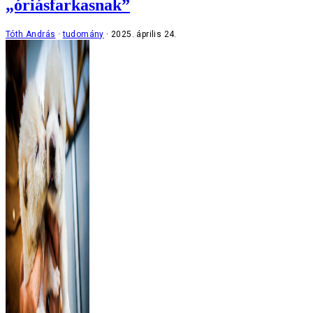
„óriásfarkasnak”
Tóth András
tudomány
2025. április 24.