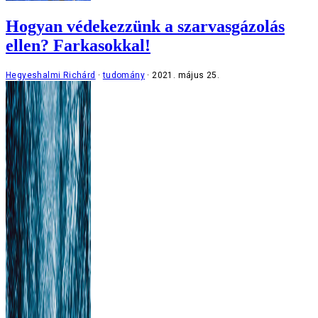
Hogyan védekezzünk a szarvasgázolás
ellen? Farkasokkal!
Hegyeshalmi Richárd
tudomány
2021. május 25.