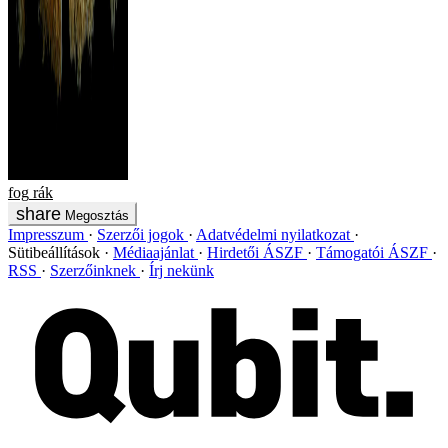
fog
rák
Megosztás
Impresszum
Szerzői jogok
Adatvédelmi nyilatkozat
Sütibeállítások
Médiaajánlat
Hirdetői ÁSZF
Támogatói ÁSZF
RSS
Szerzőinknek
Írj nekünk