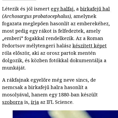
Létezik és jól ismert
egy halfaj
, a
birkafejű hal
(Archosargus probatocephalus),
amelynek
fogazata meglepően hasonlít az emberekéhez,
most pedig egy rákot is felfedeztek, amely
„emberi” fogakkal rendelkezik. Az a Roman
Fedortsov mélytengeri halász
készített képet
róla először, aki az orosz partok mentén
dolgozik, és közben fotókkal dokumentálja a
munkáját.
A rákfajnak egyelőre még neve sincs, de
nemcsak a birkafejű halra hasonlít a
mosolyával, hanem egy 1880-ban készült
szoborra
is,
írja
az IFL Science.