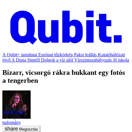
A Qubit+ tartalmai
Európai tűzkörkép
Paksi leállás
Kutatóhálózati
jövő
A Duna föntről
Dolgok a víz alól
Vízszintszabályozás
Jó iskola
Bizarr, vicsorgó rákra bukkant egy fotós
a tengerben
Kun Zsuzsi
2022. július 19.
tudomány
Megosztás