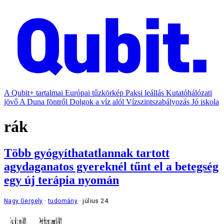
A Qubit+ tartalmai
Európai tűzkörkép
Paksi leállás
Kutatóhálózati
jövő
A Duna föntről
Dolgok a víz alól
Vízszintszabályozás
Jó iskola
rák
Több gyógyíthatatlannak tartott
agydaganatos gyereknél tűnt el a betegség
egy új terápia nyomán
Nagy Gergely
tudomány
július 24.