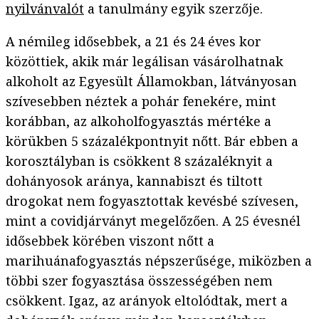
nyilvánvalót
a tanulmány egyik szerzője.
A némileg idősebbek, a 21 és 24 éves kor
közöttiek, akik már legálisan vásárolhatnak
alkoholt az Egyesült Államokban, látványosan
szívesebben néztek a pohár fenekére, mint
korábban, az alkoholfogyasztás mértéke a
körükben 5 százalékpontnyit nőtt. Bár ebben a
korosztályban is csökkent 8 százaléknyit a
dohányosok aránya, kannabiszt és tiltott
drogokat nem fogyasztottak kevésbé szívesen,
mint a covidjárványt megelőzően. A 25 évesnél
idősebbek körében viszont nőtt a
marihuánafogyasztás népszerűsége, miközben a
többi szer fogyasztása összességében nem
csökkent. Igaz, az arányok eltolódtak, mert a