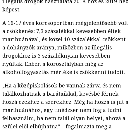
illegális drogok használata 2018-hoz és 2019-hez
képest.
A 16-17 éves korcsoportban mégjelentősebb volt
a csökkenés: 7,3 százalékkal kevesebben éltek
marihuánával, és közel 10 százalékkal csökkent
a dohányzók aránya, miközben az illegális
drogokhoz is 3 százaléknyian kevesebben
nyúltak. Ebben a korosztályban még az
alkoholfogyasztás mértéke is csökkenni tudott.
„Ha a középiskolások be vannak zárva és nem
találkozhatnak a barátaikkal, kevésbé férnek
hozzá ezekhez a szerekhez. Még ha hozzá is jut a
marihuánához, egy tinédzser nem fogja tudni
felhasználni, ha nem talál olyan helyet, ahová a
szülei elől elbújhatna” –
fogalmazta meg a