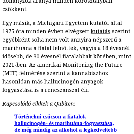
dohányzók aránya minden korosztályban
csökkent.
Egy másik, a Michigani Egyetem kutatói által
1975 óta minden évben elvégzett
kutatás
szerint
egyébként soha nem volt annyira népszerű a
marihuána a fiatal felnőttek, vagyis a 18 évesnél
idősebb, de 30 évesnél fiatalabbak körében, mint
2021-ben. Az amerikai Monitoring the Future
(MTF) felmérése szerint a kannabiszhoz
hasonlóan más hallucinogén anyagok
fogyasztása is a reneszánszát éli.
Kapcsolódó cikkek a Qubiten:
Történelmi csúcson a fiatalok
hallucinogén- és marihuána-fogyasztása,
de még mindig az alkohol a legkedveltebb