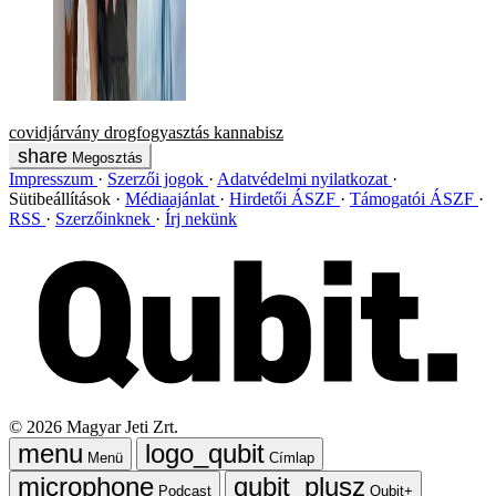
covidjárvány
drogfogyasztás
kannabisz
Megosztás
Impresszum
Szerzői jogok
Adatvédelmi nyilatkozat
Sütibeállítások
Médiaajánlat
Hirdetői ÁSZF
Támogatói ÁSZF
RSS
Szerzőinknek
Írj nekünk
©
2026
Magyar Jeti Zrt.
Menü
Címlap
Podcast
Qubit+