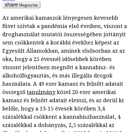
Megosztás
Az amerikai kamaszok lényegesen kevesebb
füvet szívtak a pandémia első éveiben, viszont a
droghasználat mutatói összességében jottányit
sem csökkentek a korábbi évekhez képest az
Egyesült Államokban, aminek elsősorban az az
oka, hogy a 25 évesnél idősebbek körében
viszont jelentősen megnőtt a kannabisz- és
alkoholfogyasztás, és más illegális drogok
használata. A 49 ezer kamasz és felnőtt adatait
összegző
tanulmány
közel 20 ezer amerikai
kamasz és felnőtt adatait elemzi, és az derül ki
belőle, hogy a 13-15 évesek körében 3,4
százalékkal csökkent a kannabiszhasználat, 4
százalékkal a dohányzás, 2,5 százalékkal az