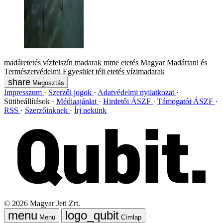
madáretetés
vízfelszín
madarak
mme
etetés
Magyar Madártani és
Természetvédelmi Egyesület
téli etetés
vízimadarak
Megosztás
Impresszum
Szerzői jogok
Adatvédelmi nyilatkozat
Sütibeállítások
Médiaajánlat
Hirdetői ÁSZF
Támogatói ÁSZF
RSS
Szerzőinknek
Írj nekünk
©
2026
Magyar Jeti Zrt.
Menü
Címlap