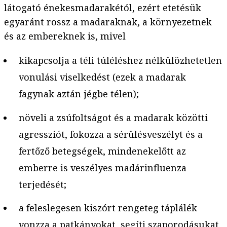
látogató énekesmadarakétól, ezért etetésük
egyaránt rossz a madaraknak, a környezetnek
és az embereknek is, mivel
kikapcsolja a téli túléléshez nélkülözhetetlen
vonulási viselkedést (ezek a madarak
fagynak aztán jégbe télen);
növeli a zsúfoltságot és a madarak közötti
agressziót, fokozza a sérülésveszélyt és a
fertőző betegségek, mindenekelőtt az
emberre is veszélyes madárinfluenza
terjedését;
a feleslegesen kiszórt rengeteg táplálék
vonzza a patkányokat, segíti szaporodásukat,