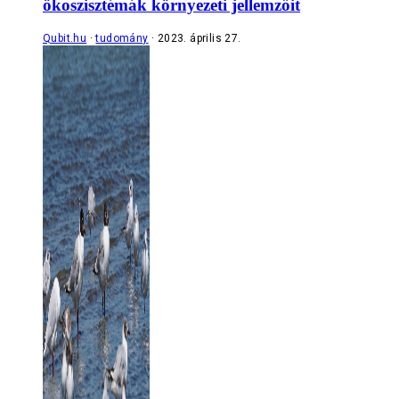
ökoszisztémák környezeti jellemzőit
Qubit.hu
tudomány
2023. április 27.