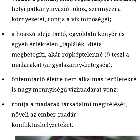
helyi patkányinváziót okoz, szennyezi a
környezetet, rontja a víz minőségét;
a hosszú ideje tartó, egyoldalú kenyér és
egyéb értéktelen „táplálék" diéta
megbetegíti, akár röpképtelenné (!) teszi a
madarakat (angyalszárny-betegség);
önfenntartó életre nem alkalmas területekre
is nagy mennyiségű vízimadarat vonz;
rontja a madarak társadalmi megítélését,
növeli az ember-madár
konfliktushelyzeteket.