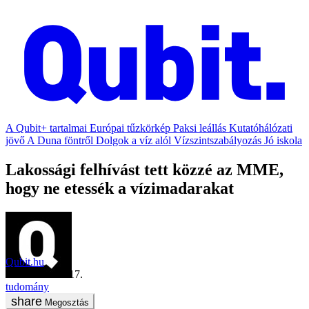
A Qubit+ tartalmai
Európai tűzkörkép
Paksi leállás
Kutatóhálózati
jövő
A Duna föntről
Dolgok a víz alól
Vízszintszabályozás
Jó iskola
Lakossági felhívást tett közzé az MME,
hogy ne etessék a vízimadarakat
Qubit.hu
2023. október 17.
tudomány
Megosztás