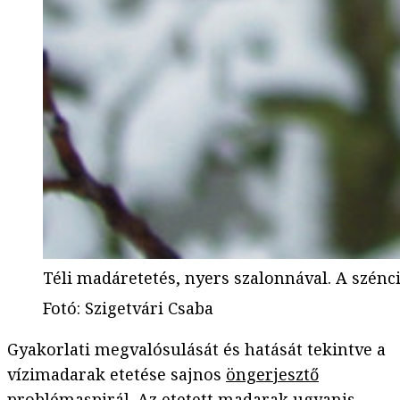
Téli madáretetés, nyers szalonnával. A szén
Fotó
:
Szigetvári Csaba
Gyakorlati megvalósulását és hatását tekintve a
vízimadarak etetése sajnos
öngerjesztő
problémaspirál
. Az etetett madarak ugyanis