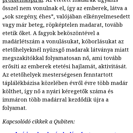
ősszel nem vonulnak el, így az emberek, látva a
„sok szegény, éhes”, valójában elkényelmesedett
vagy már beteg, röpképtelen madarat, tovább
etetik őket. A fagyok beköszöntével a
madárlétszám a vonulásukat, kóborlásukat az
etetőhelyeknél nyüzsgő madarak látványa miatt
megszakítókkal folyamatosan nő, ami tovább
erősíti az emberek etetési hajlamát, aktivitását.
Az etetőhelyek mesterségesen fenntartott
táplálékbázisa közelében évről évre több madár
költhet, így nő a nyári kéregetők száma és
immáron több madárral kezdődik újra a
folyamat.
Kapcsolódó cikkek a Qubiten: