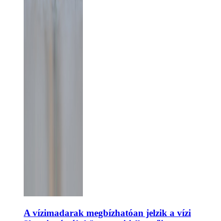
A vízimadarak megbízhatóan jelzik a vízi