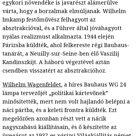
egykori növendéke is javarészt alámerülve
várta, hogy a borzalmak elmúljanak. Wilhelm
Imkamp festőművész felhagyott az
absztrakcióval, és a Führer által jóváhagyott
nyálas realizmust alkalmazta. 1944 elején
Párizsba küldték, ahol felkereste régi Bauhaus-
tanárát, a Neuilly-sur-Seine-ben élő Vaszilij
Kandinszkijt. A háború végeztével aztán
csendben visszatért az absztrakcióhoz.
Wilhelm Wagenfeldet
, a híres Bauhaus WG 24
lámpa tervezőjét „politikai kártevőnek”
minősítették, mert nem volt hajlandó belépni a
náci pártba, és a keleti frontra küldték. Ezt
megelőzően azonban részt vett a nácik
nagyszabású kiállításain, és ő készítette az
üvegárut az 1937-es párizsi Világkiállítás német