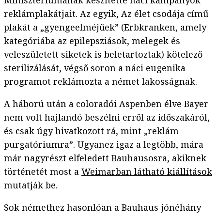
Minisztériumának készítette náci kampányok
reklámplakátjait. Az egyik, Az élet csodája című
plakát a „gyengeelméjűek” (Erbkranken, amely
kategóriába az epilepsziások, melegek és
veleszületett siketek is beletartoztak) kötelező
sterilizálását, végső soron a náci eugenika
programot reklámozta a német lakosságnak.
A háború után a coloradói Aspenben élve Bayer
nem volt hajlandó beszélni erről az időszakáról,
és csak úgy hivatkozott rá, mint „reklám-
purgatóriumra”. Ugyanez igaz a legtöbb, mára
már nagyrészt elfeledett Bauhausosra, akiknek
történetét most a
Weimarban látható kiállítások
mutatják be.
Sok némethez hasonlóan a Bauhaus jónéhány