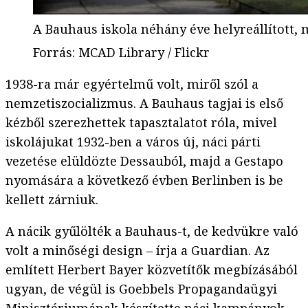
A Bauhaus iskola néhány éve helyreállítot
Forrás
:
MCAD Library / Flickr
1938-ra már egyértelmű volt, miről szól a
nemzetiszocializmus. A Bauhaus tagjai is első
kézből szerezhettek tapasztalatot róla, mivel
iskolájukat 1932-ben a város új, náci párti
vezetése elüldözte Dessauból, majd a Gestapo
nyomására a következő évben Berlinben is be
kellett zárniuk.
A nácik gyűlölték a Bauhaus-t, de kedvükre való
volt a minőségi design – írja a Guardian. Az
említett Herbert Bayer közvetítők megbízásából
ugyan, de végül is Goebbels Propagandaügyi