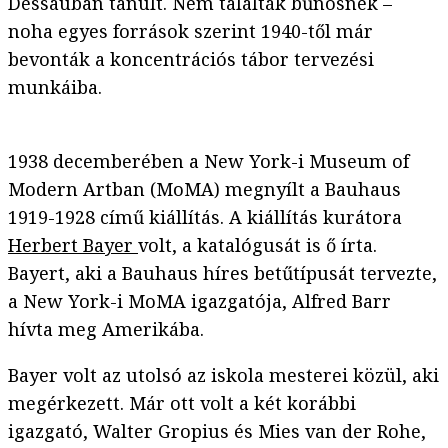
Dessauban tanult. Nem találták bűnösnek –
noha egyes források szerint 1940-től már
bevonták a koncentrációs tábor tervezési
munkáiba.
1938 decemberében a New York-i Museum of
Modern Artban (MoMA) megnyílt a Bauhaus
1919-1928 című kiállítás. A kiállítás kurátora
Herbert Bayer
volt, a katalógusát is ő írta.
Bayert, aki a Bauhaus híres betűtípusát tervezte,
a New York-i MoMA igazgatója, Alfred Barr
hívta meg Amerikába.
Bayer volt az utolsó az iskola mesterei közül, aki
megérkezett. Már ott volt a két korábbi
igazgató, Walter Gropius és Mies van der Rohe,