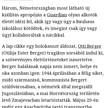
Három, Németországban most látható új
kiállítás apropóján a
Guardian
olyan alkotók
életét idézi fel, akik így vagy úgy a Bauhaus
iskolához kötődtek, és (megint csak így vagy
úgy) kollaboráltak a nácikkal.
A lap cikke egy holokauszt áldozat,
Otti Berger
(Otilija Ester Berger) tragikus sorsából indul ki,
a szövevényes élettörténeteket ismertetve.
Berger halálának napja nem ismert, helye és
oka azonban igen: 1944 áprilisában a félig siket,
zsidó származású, kommunista Bergert
szülővárosában, a németek által megszállt
Jugoszláviában, a mai Horvátország területén
levő Zmajevacban letartóztatták. Május 29-én
pedig egy Auschwitzba tartó transzportba