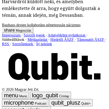
Harvardról küldött neki, és amelyben
emlékeztette őt arra, hogy együtt dolgoztak a
témán, annak idején, még Dessauban.
Bauhaus
design
kollaboráns
németország
nácizmus
Megosztás
Impresszum
Szerzői jogok
Adatvédelmi nyilatkozat
Sütibeállítások
Médiaajánlat
Hirdetői ÁSZF
Támogatói ÁSZF
RSS
Szerzőinknek
Írj nekünk
©
2026
Magyar Jeti Zrt.
Menü
Címlap
Podcast
Qubit+