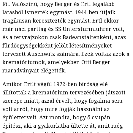
főt. Valószínű, hogy Berger és Ertl legalább
látásból ismerték egymást. 1944-ben útjaik
tragikusan keresztezték egymást. Ertl ekkor
már náci párttag és SS Untersturmführer volt,
és a tervrajzokon csak Badeanstaltenként, azaz
fürdőegységekként jelölt létesítményeket
tervezett Auschwitz számára. Ezek voltak azok a
krematóriumok, amelyekben Otti Berger
maradványait elégették.
Amikor Ertlt végül 1972-ben bíróság elé
állították a krematórium tervezésében játszott
szerepe miatt, azzal érvelt, hogy fogalma sem
volt arról, hogy mire fogják használni az
épületterveit. Azt mondta, hogy ő csupán
építész, aki a gyakorlatba ültette át, amit még