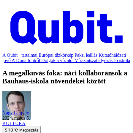
A Qubit+ tartalmai
Európai tűzkörkép
Paksi leállás
Kutatóhálózati
jövő
A Duna föntről
Dolgok a víz alól
Vízszintszabályozás
Jó iskola
A megalkuvás foka: náci kollaboránsok a
Bauhaus-iskola növendékei között
Nagy Gergely
2024. május 6.
KULTÚRA
Megosztás