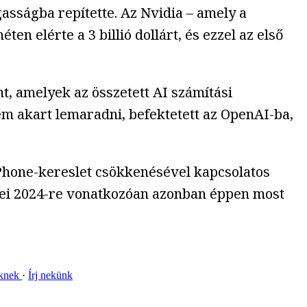
asságba repítette. Az Nvidia – amely a
en elérte a 3 billió dollárt, és ezzel az első
nt, amelyek az összetett AI számítási
m akart lemaradni, befektetett az OpenAI-ba,
iPhone-kereslet csökkenésével kapcsolatos
nyei 2024-re vonatkozóan azonban éppen most
nknek
Írj nekünk