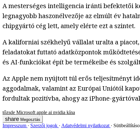
A mesterséges intelligencia iránti befektetői
legnagyobb haszonélvezője az elmúlt év hatalmas
chipgyártó cég lett, amely elérte ezt a szintet.
A kaliforniai székhelyű vállalat uralta a piaco
feladatokat futtató adatközpontok működtetésé
és AI-funkciókat épít be termékeibe és szolgál
Az Apple nem nyújtott túl erős teljesítményt 
aggodalmak, valamint az Európai Uniótól kapot
fordultak pozitívba, ahogy az iPhone-gyártóval
tőzsde
Microsoft
apple
ai
nvidia
kína
Megosztás
Impresszum
Szerzői jogok
Adatvédelmi nyilatkozat
Sütibeállítás