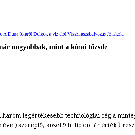
vő
A Duna föntről
Dolgok a víz alól
Vízszintszabályozás
Jó iskola
 már nagyobbak, mint a kínai tőzsde
 a három legértékesebb technológiai cég a minteg
vel) szereplő, közel 9 billió dollár értékű rész