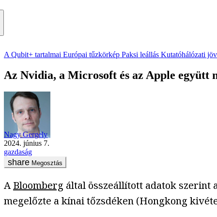
A Qubit+ tartalmai
Európai tűzkörkép
Paksi leállás
Kutatóhálózati jö
Az Nvidia, a Microsoft és az Apple együtt
Nagy Gergely
2024. június 7.
gazdaság
Megosztás
A
Bloomberg
által összeállított adatok szerint
megelőzte a kínai tőzsdéken (Hongkong kivételé