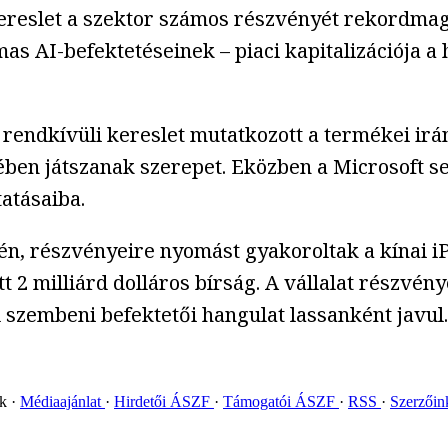
 kereslet a szektor számos részvényét rekordmag
 AI-befektetéseinek – piaci kapitalizációja a hét
t, rendkívüli kereslet mutatkozott a termékei irá
ben játszanak szerepet. Eközben a Microsoft se
tatásaiba.
idén, részvényeire nyomást gyakoroltak a kínai 
t 2 milliárd dolláros bírság. A vállalat részvé
 szembeni befektetői hangulat lassanként javul.
ok
Médiaajánlat
Hirdetői ÁSZF
Támogatói ÁSZF
RSS
Szerzői